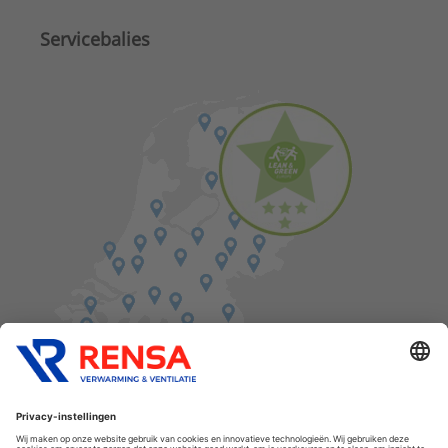
Servicebalies
Vind een balie in de buurt