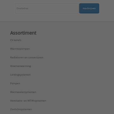
Inschrijven
Assortiment
CV-ketels
Warmtepompen
Radiatoren en convectoren
Vloerverwarming
Leidingsystemen
Pompen
Warmwatersystemen
Ventilatie- en WTW-systemen
Zonlichtsystemen