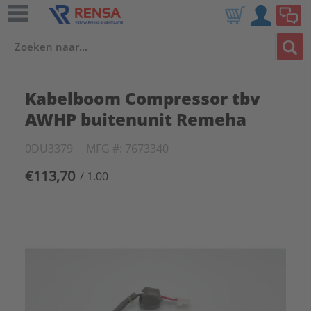
Kabelboom Compressor tbv
AWHP buitenunit Remeha
0DU3379
MFG #: 7673340
€113,70
/ 1.00