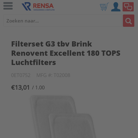
Filterset G3 tbv Brink
Renovent Excellent 180 TOPS
Luchtfilters
0ET0752
MFG #: T02008
€13,01
/ 1.00