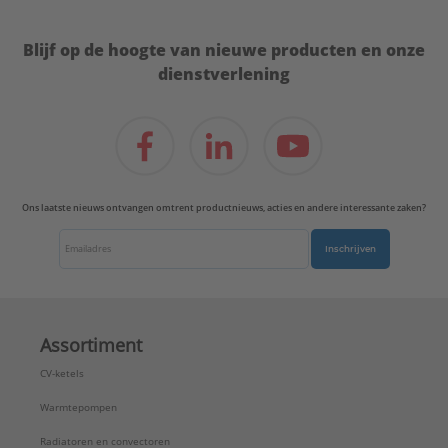
Blijf op de hoogte van nieuwe producten en onze
dienstverlening
Ons laatste nieuws ontvangen omtrent productnieuws, acties en andere interessante zaken?
Inschrijven
Assortiment
CV-ketels
Warmtepompen
Radiatoren en convectoren