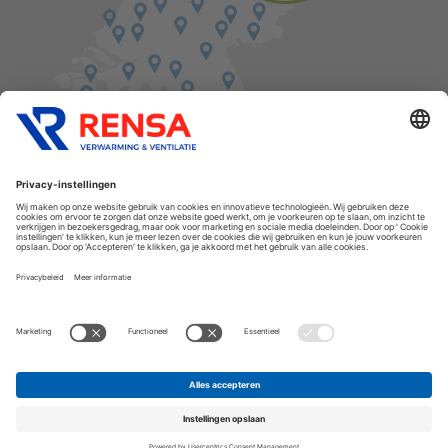
Vind een balie in de buurt
Cookies
Privacyverklaring
Algemene voorwaarden
Disclaimer
Release notes
Copyright Rensa
Assortiment