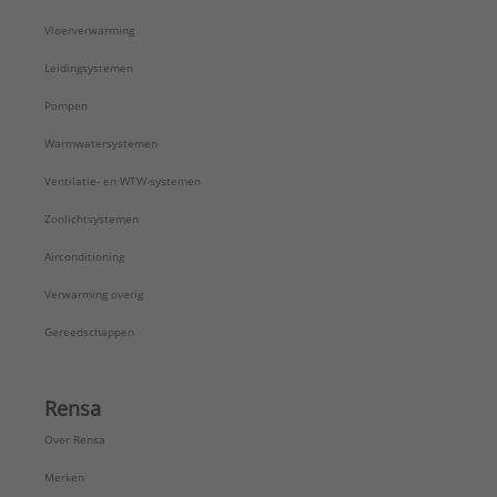
Vloerverwarming
Leidingsystemen
Pompen
Warmwatersystemen
Ventilatie- en WTW-systemen
Zonlichtsystemen
Airconditioning
Verwarming overig
Gereedschappen
Rensa
Over Rensa
Merken