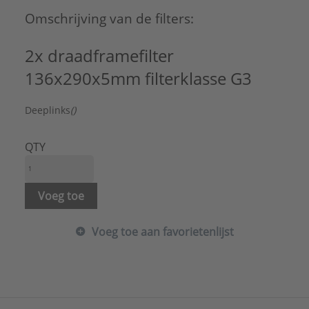
Type:
Vlakluchtfilter
Omschrijving van de filters:
Serie:
Filters/afscheiders
2x draadframefilter
136x290x5mm filterklasse G3
Deeplinks
()
QTY
Voeg toe
Voeg toe aan favorietenlijst