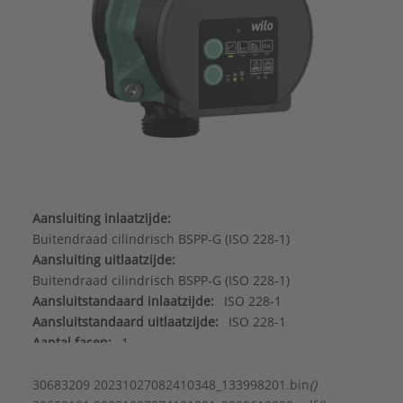
Aansluiting inlaatzijde:
Buitendraad cilindrisch BSPP-G (ISO 228-1)
Aansluiting uitlaatzijde:
Buitendraad cilindrisch BSPP-G (ISO 228-1)
Aansluitstandaard inlaatzijde:
ISO 228-1
Aansluitstandaard uitlaatzijde:
ISO 228-1
Aantal fasen:
1
Beschermingsgraad (IP):
IPX4D
Druktrap flens aansluiting inlaatzijde:
PN 10
30683209 20231027082410348_133998201.bin
()