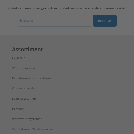
Ons laatste nieuws ontvangen omtrent productnieuws, acties en andere interessante zaken?
Inschrijven
Assortiment
CV-ketels
Warmtepompen
Radiatoren en convectoren
Vloerverwarming
Leidingsystemen
Pompen
Warmwatersystemen
Ventilatie- en WTW-systemen