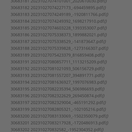
Druktrap flens aansluiting uitlaatzijde:
PN 10
30683181 20231027074101001_2020610030.pdf
()
Dubbelpomp:
Nee
30683182 20231027074227173_-694459895.pdf
()
Elektrische aansluiting:
Aansluitsnoer met stekker
30683183 20231027074249189_-1920811766.pdf
()
Energie Efficiëntie Index (EEI):
0,2
30683184 20231027074249392_1698217910.pdf
()
Flensvorm:
Overig
30683185 20231027074603228_1393353007.pdf
()
Frequentie:
50/60 Hz
30683186 20231027075338373_1899882021.pdf
()
Inbouwlengte:
130 mm
30683187 20231027075338529_-141873647.pdf
()
Isolatieklasse volgens IEC:
F
30683188 20231027075339828_-1273166307.pdf
()
Kwaliteitsklasse materiaal waaier:
PP-GF
30683189 20231027075423379_816859408.pdf
()
Kwaliteitsklasse pomphuis:
30683191 20231027080857711_1113215209.pdf
()
Gietijzer EN-GJL-200 (GG 20)
30683192 20231027081021093_506156729.pdf
()
Materiaal pomphuis:
Gietijzer
30683193 20231027081557207_394891771.pdf
()
Materiaal waaier / pompwiel:
Polypropyleen (PP)
30683194 20231027081636927_1997076983.pdf
()
Max. debiet:
3,75 m³/h
30683195 20231027082235394_506986693.pdf
()
Max. opvoerhoogte:
6,68 m
30683196 20231027082322629_269450874.pdf
()
Max. werkdruk:
10 bar
30683197 20231027082329004_-465191292.pdf
()
Mediumtemperatuur (continu):
-20 - 110 °C
30683199 20231027082805321_-102105216.pdf
()
Merk:
Wilo
30683200 20231027083133069_-1502350079.pdf
()
Nom. diameter aansluiting inlaatzijde:
1 1/2" (40)
30683201 20231027083217928_-1720486913.pdf
()
Nom. diameter aansluiting uitlaatzijde:
1 1/2" (40)
30683202 202310270832582_-1952304352.pdf
()