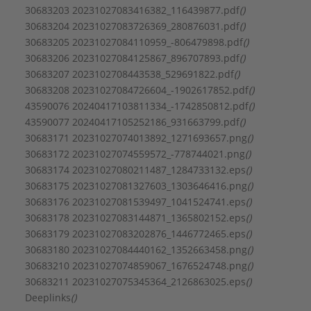
Nom. spanning:
230 - 230 V
30683203 20231027083416382_116439877.pdf
()
Nom. stroom:
0,5 A
30683204 20231027083726369_280876031.pdf
()
Omgevingstemperatuur:
-10 - 40 °C
30683205 20231027084110959_-806479898.pdf
()
Opgenomen motorvermogen (P1):
0,05 kW
30683206 20231027084125867_896707893.pdf
()
Pompschakeling:
Overig
30683207 2023102708443538_529691822.pdf
()
Toerenregeling motor:
Ingebouwd
30683208 20231027084726604_-1902617852.pdf
()
Toerental:
4366 1/min
43590076 20240417103811334_-1742850812.pdf
()
Type toerenregeling:
Traploos
43590077 20240417105252186_931663799.pdf
()
Uitwendige buisdiameter aansluiting inlaatzijde:
30683171 20231027074013892_1271693657.png
()
40 mm
30683172 20231027074559572_-778744021.png
()
Uitwendige buisdiameter aansluiting uitlaatzijde:
30683174 20231027080211487_1284733132.eps
()
40 mm
30683175 20231027081327603_1303646416.png
()
Volumestroom (BEP):
1,96 m³/h
30683176 20231027081539497_1041524741.eps
()
Type:
25/1-7-130
30683178 20231027083144871_1365802152.eps
()
Serie:
Varios PICO-STG
30683179 20231027083202876_1446772465.eps
()
30683180 20231027084440162_1352663458.png
()
30683210 20231027074859067_1676524748.png
()
30683211 20231027075345364_2126863025.eps
()
Deeplinks
()