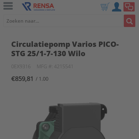
Circulatiepomp Varios PICO-
STG 25/1-7-130 Wilo
0EX9316
MFG #: 4215541
€859,81
/ 1.00