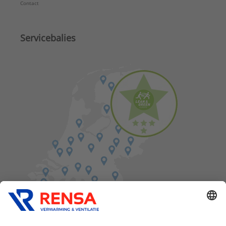
Contact
Servicebalies
Vind een balie in de buurt