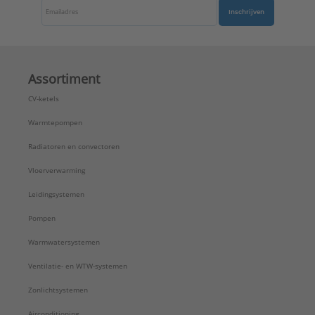
Inschrijven
Assortiment
CV-ketels
Warmtepompen
Radiatoren en convectoren
Vloerverwarming
Leidingsystemen
Pompen
Warmwatersystemen
Ventilatie- en WTW-systemen
Zonlichtsystemen
Airconditioning