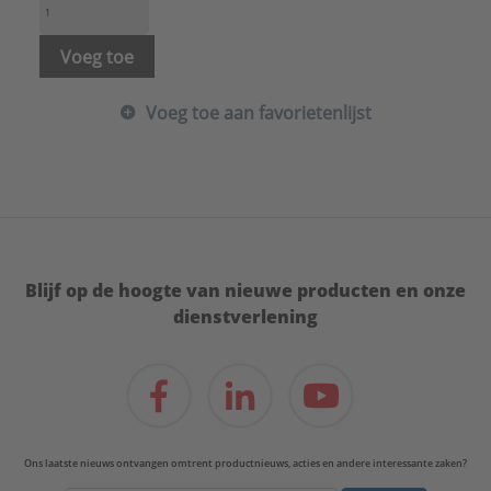
Voorgeprogrammeerd:
Ja
Zelflerend:
Ja
Type:
Afstandsbediening
Voeg toe
Serie:
Toebehoren
Voeg toe aan favorietenlijst
Blijf op de hoogte van nieuwe producten en onze
dienstverlening
Ons laatste nieuws ontvangen omtrent productnieuws, acties en andere interessante zaken?