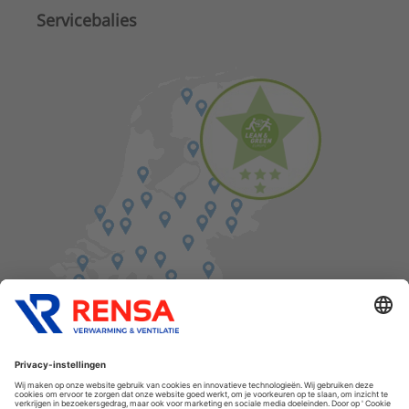
Servicebalies
Vind een balie in de buurt