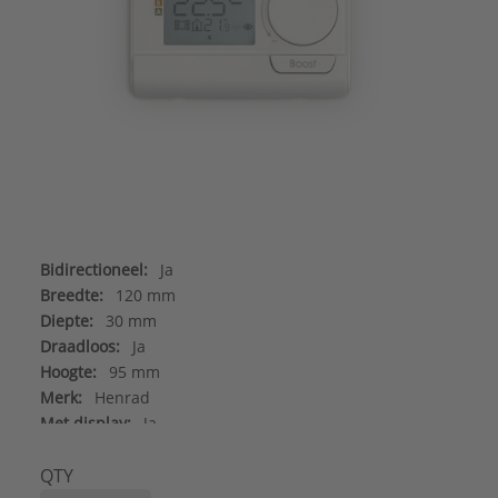
Bidirectioneel:
Ja
Breedte:
120 mm
Diepte:
30 mm
Draadloos:
Ja
Hoogte:
95 mm
Merk:
Henrad
Met display:
Ja
Signaaloverdracht:
Radiografisch
Uni-directioneel:
Nee
QTY