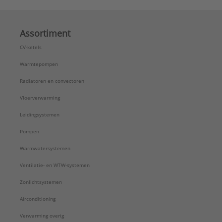
Assortiment
CV-ketels
Warmtepompen
Radiatoren en convectoren
Vloerverwarming
Leidingsystemen
Pompen
Warmwatersystemen
Ventilatie- en WTW-systemen
Zonlichtsystemen
Airconditioning
Verwarming overig