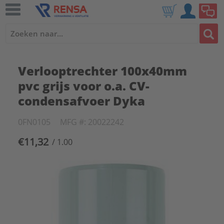
Verlooptrechter 100x40mm
pvc grijs voor o.a. CV-
condensafvoer Dyka
0FN0105
MFG #: 20022242
€11,32
/ 1.00