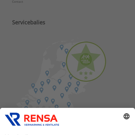
Contact
Servicebalies
Vind een balie in de buurt