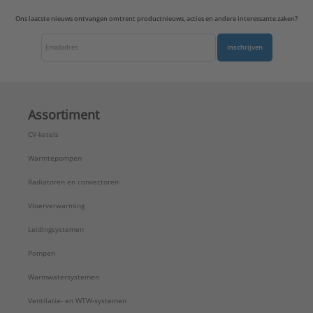
Ons laatste nieuws ontvangen omtrent productnieuws, acties en andere interessante zaken?
Inschrijven
Assortiment
CV-ketels
Warmtepompen
Radiatoren en convectoren
Vloerverwarming
Leidingsystemen
Pompen
Warmwatersystemen
Ventilatie- en WTW-systemen