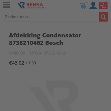
Afdekking Condensator
8738210462 Bosch
0FN6000
MFG #: 8738210462
€43,02
/ 1.00