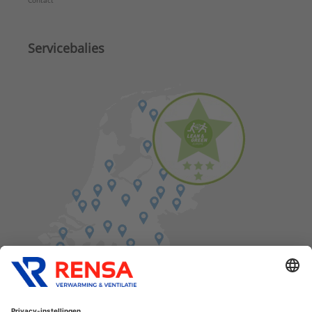
Contact
Servicebalies
Vind een balie in de buurt