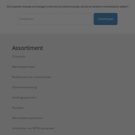
Ons laatste nieuws ontvangen omtrent productnieuws, acties en andere interessante zaken?
Inschrijven
Assortiment
CV-ketels
Warmtepompen
Radiatoren en convectoren
Vloerverwarming
Leidingsystemen
Pompen
Warmwatersystemen
Ventilatie- en WTW-systemen