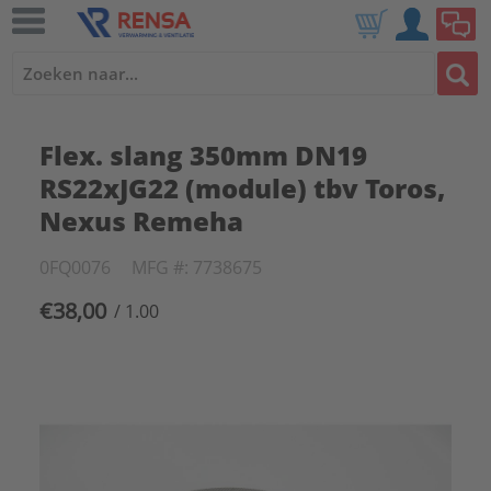
Flex. slang 350mm DN19
RS22xJG22 (module) tbv Toros,
Nexus Remeha
0FQ0076
MFG #: 7738675
€38,00
/ 1.00