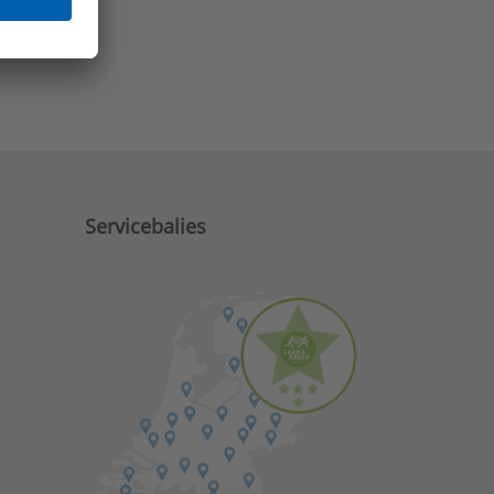
e zaken?
Servicebalies