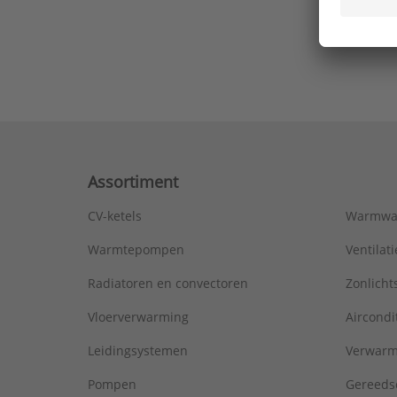
Ons laa
Assortiment
CV-ketels
Warmwa
Warmtepompen
Ventila
Radiatoren en convectoren
Zonlich
Vloerverwarming
Aircondi
Leidingsystemen
Verwarm
Pompen
Gereeds