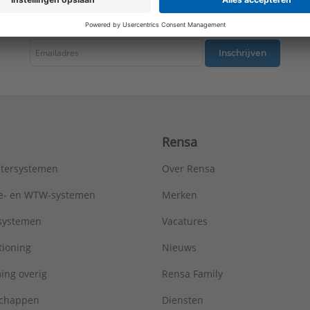
tste nieuws ontvangen omtrent productnieuws, acties en andere interessant
Inschrijven
Rensa
tersystemen
Over Rensa
tie- en WTW-systemen
Merken
tsystemen
Vacatures
tioning
Nieuws
ing overig
Rensa Family
chappen
Diensten