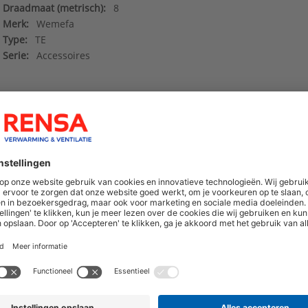
Draadmaat (metrisch):
8
Merk:
Wemefa
Type:
TE
Serie:
Accessoires
8711985000009_10-70751_Datenblatt-DE
()
Deeplinks
()
hoogte van nieuwe producten en onze di