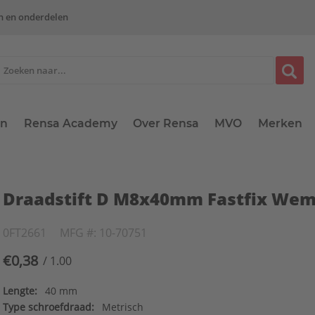
n en onderdelen
en
Rensa Academy
Over Rensa
MVO
Merken
Draadstift D M8x40mm Fastfix We
0FT2661
MFG #: 10-70751
€0,38
/ 1.00
Lengte:
40 mm
Type schroefdraad:
Metrisch