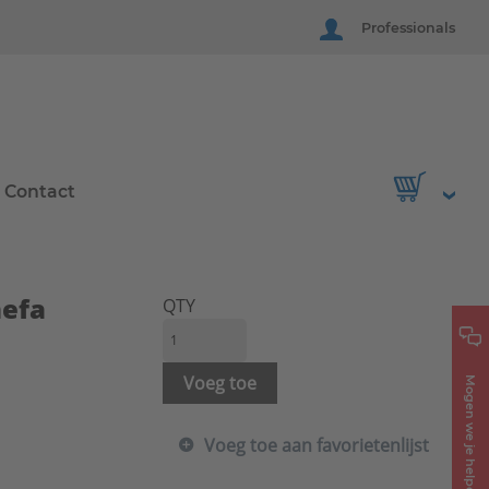
Professionals
Contact
mefa
QTY
Voeg toe
Mogen we je helpen?
Voeg toe aan favorietenlijst