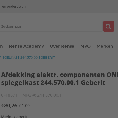
n en onderdelen
en
Rensa Academy
Over Rensa
MVO
Merken
GELKAST 244.570.00.1 GEBERIT
Afdekking elektr. componenten ON
spiegelkast 244.570.00.1 Geberit
0FT8671
MFG #: 244.570.00.1
€80,26
/ 1.00
Merk:
Geberit