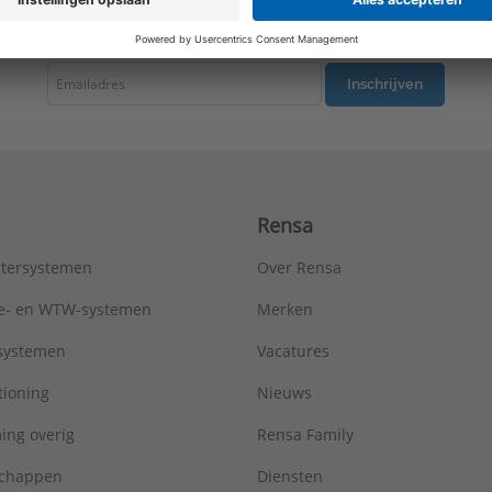
tste nieuws ontvangen omtrent productnieuws, acties en andere interessant
Inschrijven
Rensa
tersystemen
Over Rensa
tie- en WTW-systemen
Merken
tsystemen
Vacatures
tioning
Nieuws
ing overig
Rensa Family
chappen
Diensten