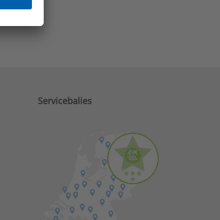
e zaken?
Servicebalies