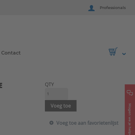
Professionals
Contact
E
QTY
Voeg toe
Mogen we je helpen?
Voeg toe aan favorietenlijst