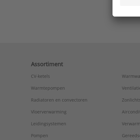
Ons laa
Assortiment
CV-ketels
Warmwa
Warmtepompen
Ventila
Radiatoren en convectoren
Zonlich
Vloerverwarming
Aircondi
Leidingsystemen
Verwarm
Pompen
Gereeds