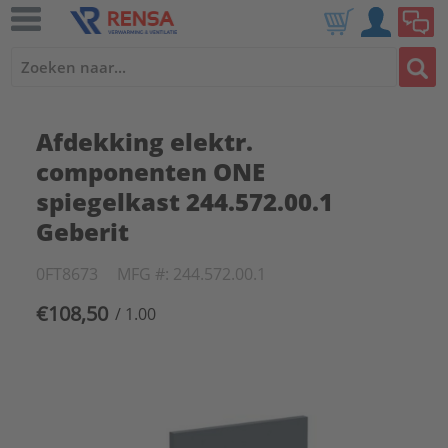
Afdekking elektr.
componenten ONE
spiegelkast 244.572.00.1
Geberit
0FT8673
MFG #: 244.572.00.1
€108,50
/ 1.00