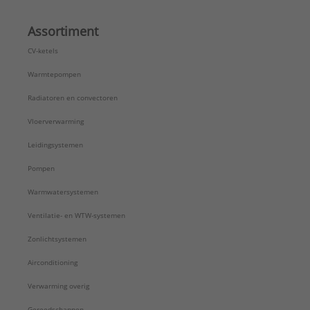
Assortiment
CV-ketels
Warmtepompen
Radiatoren en convectoren
Vloerverwarming
Leidingsystemen
Pompen
Warmwatersystemen
Ventilatie- en WTW-systemen
Zonlichtsystemen
Airconditioning
Verwarming overig
Gereedschappen