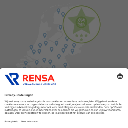
Vind een balie in de buurt
Cookies
Privacyverklaring
Algemene voorwaarden