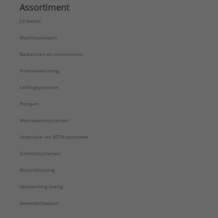
Assortiment
CV-ketels
Warmtepompen
Radiatoren en convectoren
Vloerverwarming
Leidingsystemen
Pompen
Warmwatersystemen
Ventilatie- en WTW-systemen
Zonlichtsystemen
Airconditioning
Verwarming overig
Gereedschappen