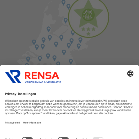
Vind een balie in de buurt
Cookies
Privacyverklaring
Algemene voorwaarden
Disclaimer