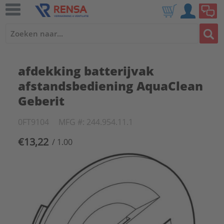
afdekking batterijvak
afstandsbediening AquaClean
Geberit
0FT9104
MFG #: 244.954.11.1
€13,22
/ 1.00