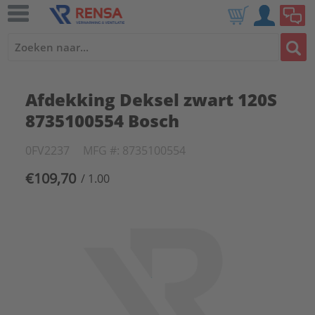
Afdekking Deksel zwart 120S
8735100554 Bosch
0FV2237
MFG #: 8735100554
€109,70
/ 1.00