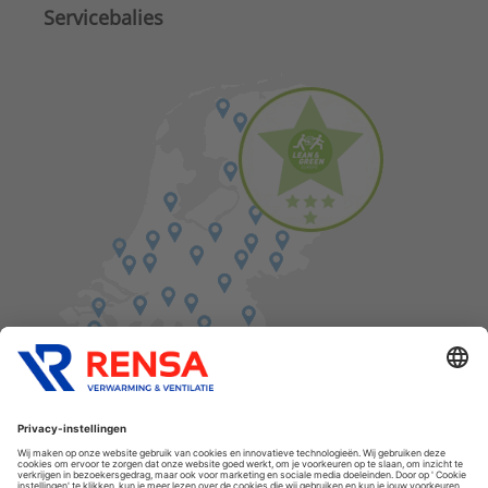
Servicebalies
Vind een balie in de buurt