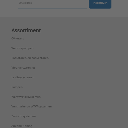
Inschrijven
Assortiment
CV-ketels
Warmtepompen
Radiatoren en convectoren
Vloerverwarming
Leidingsystemen
Pompen
Warmwatersystemen
Ventilatie- en WTW-systemen
Zonlichtsystemen
Airconditioning