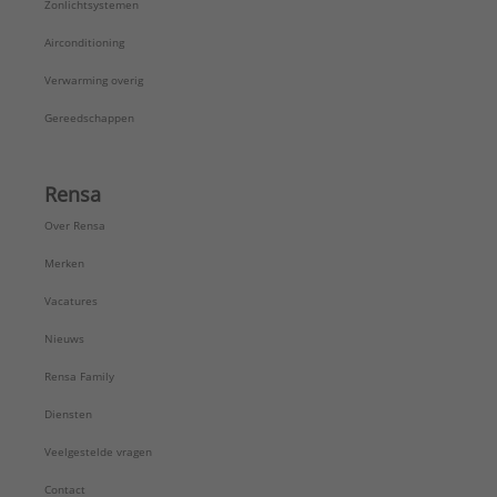
Zonlichtsystemen
Airconditioning
Verwarming overig
Gereedschappen
Rensa
Over Rensa
Merken
Vacatures
Nieuws
Rensa Family
Diensten
Veelgestelde vragen
Contact