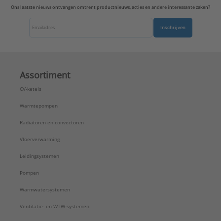
Ons laatste nieuws ontvangen omtrent productnieuws, acties en andere interessante zaken?
Inschrijven
Assortiment
CV-ketels
Warmtepompen
Radiatoren en convectoren
Vloerverwarming
Leidingsystemen
Pompen
Warmwatersystemen
Ventilatie- en WTW-systemen