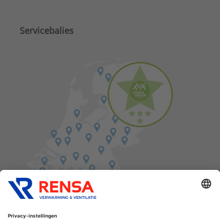
Servicebalies
Vind een balie in de buurt