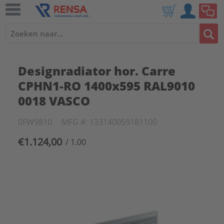
Designradiator hor. Carre
CPHN1-RO 1400x595 RAL9010
0018 VASCO
0FW9810
MFG #: 133140059181100
€1.124,00
/ 1.00