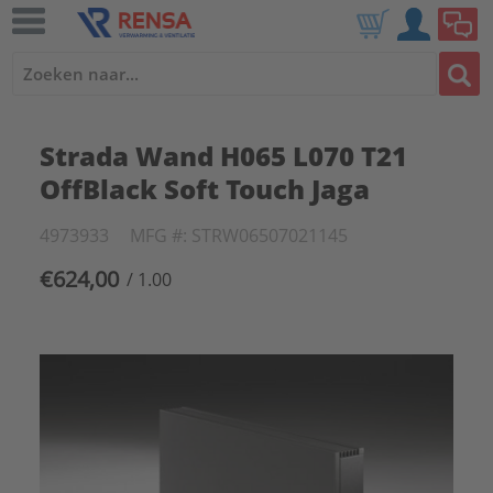
Strada Wand H065 L070 T21
OffBlack Soft Touch Jaga
4973933
MFG #: STRW06507021145
€624,00
/ 1.00