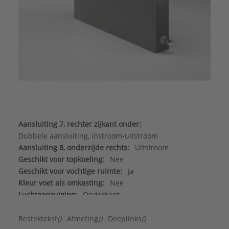
Aansluiting 7, rechter zijkant onder:
Dubbele aansluiting, instroom-uitstroom
Aansluiting 8, onderzijde rechts:
Uitstroom
Geschikt voor topkoeling:
Nee
Geschikt voor vochtige ruimte:
Ja
Kleur voet als omkasting:
Nee
Luchtaanzuiging:
Onderkant
Luchtuitblaas:
Bovenkant
Materiaal behuizing:
Staal
Bestektekst
()
Afmeting
()
Deeplinks
()