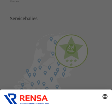
Contact
Servicebalies
Vind een balie in de buurt