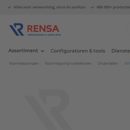
Alles voor verwarming, airco én sanitair
400.000+ producte
Assortiment
Configuratoren & tools
Dienst
Warmtepompen
Warmtepomp toebehoren
Onderdelen
AF