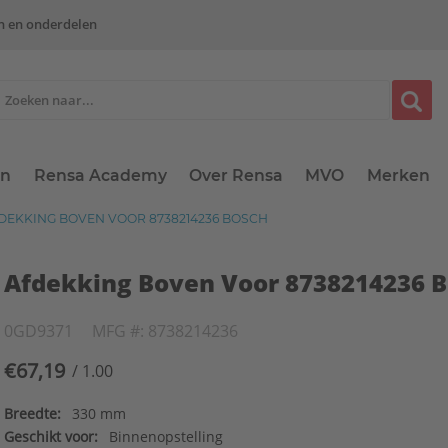
n en onderdelen
en
Rensa Academy
Over Rensa
MVO
Merken
DEKKING BOVEN VOOR 8738214236 BOSCH
Afdekking Boven Voor 8738214236 
0GD9371
MFG #: 8738214236
€67,19
/ 1.00
Breedte:
330 mm
Geschikt voor:
Binnenopstelling