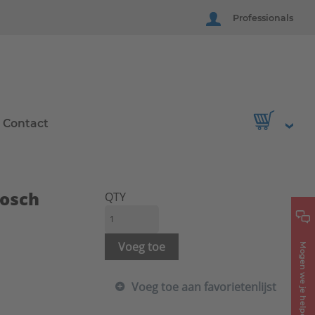
Professionals
Contact
Bosch
QTY
Voeg toe
Mogen we je helpen?
Voeg toe aan favorietenlijst