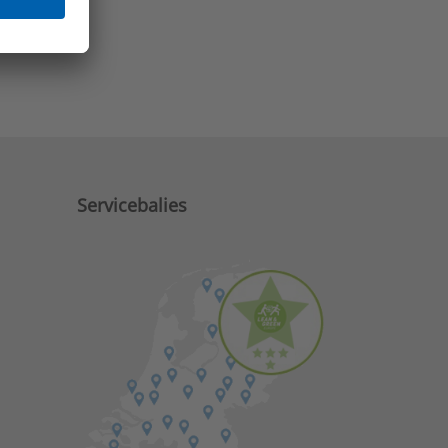
e zaken?
Servicebalies