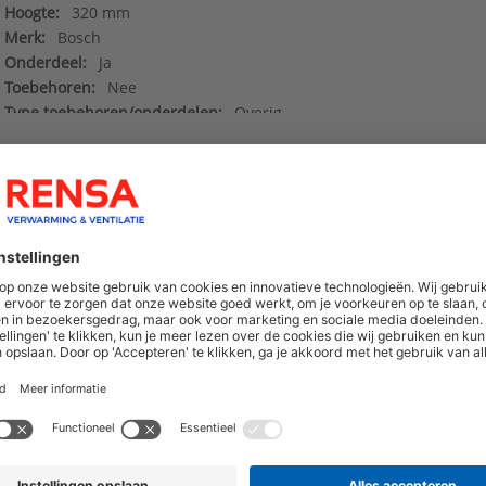
Hoogte:
320 mm
Merk:
Bosch
Onderdeel:
Ja
Toebehoren:
Nee
Type toebehoren/onderdelen:
Overig
Data sheet_8738214236
()
hoogte van nieuwe producten en onze di