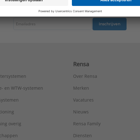
tste nieuws ontvangen omtrent productnieuws, acties en andere interessant
Inschrijven
Rensa
tersystemen
Over Rensa
tie- en WTW-systemen
Merken
tsystemen
Vacatures
tioning
Nieuws
ing overig
Rensa Family
chappen
Diensten