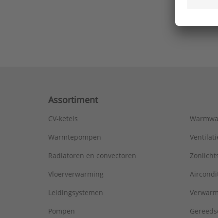
Ons laa
Assortiment
CV-ketels
Warmwa
Warmtepompen
Ventila
Radiatoren en convectoren
Zonlich
Vloerverwarming
Aircondi
Leidingsystemen
Verwarm
Pompen
Gereeds