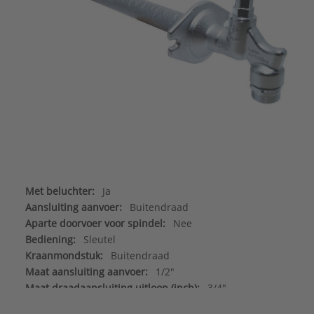
Met beluchter:
Ja
Aansluiting aanvoer:
Buitendraad
Aparte doorvoer voor spindel:
Nee
Bediening:
Sleutel
Kraanmondstuk:
Buitendraad
Maat aansluiting aanvoer:
1/2"
Maat draadaansluiting uitloop (inch):
3/4"
Materiaal:
Messing