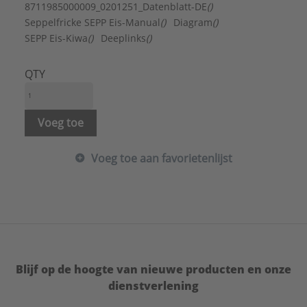
Max. tapcapaciteit (bij 300 kPa):
24 l/min
8711985000009_0201251_Datenblatt-DE
()
Merk:
SEPPELFRIC
Seppelfricke SEPP Eis-Manual
()
Diagram
()
Met draaibeveiliging:
Ja
SEPP Eis-Kiwa
()
Deeplinks
()
Met gevelplaat:
Ja
Met mengfuntie voor koud en warm water:
Nee
QTY
Muurdikte:
135 - 500 mm
Muurdoorvoerdiameter:
34 mm
Oppervlaktebescherming:
Verchroomd
Voeg toe
Terugstroombeveiliging conform EN 1717:
EB
Type:
8044
Voeg toe aan favorietenlijst
Serie:
SEPP-Eis
Blijf op de hoogte van nieuwe producten en onze
dienstverlening