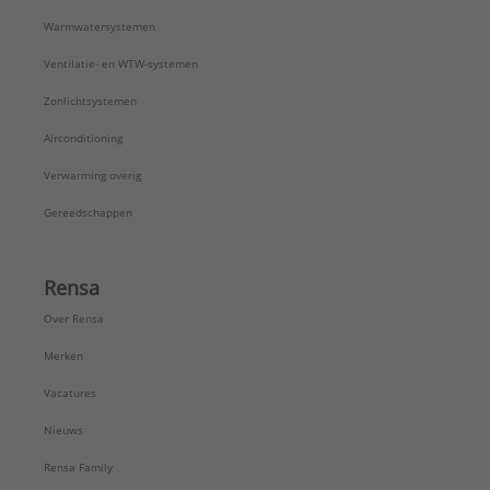
Warmwatersystemen
Ventilatie- en WTW-systemen
Zonlichtsystemen
Airconditioning
Verwarming overig
Gereedschappen
Rensa
Over Rensa
Merken
Vacatures
Nieuws
Rensa Family