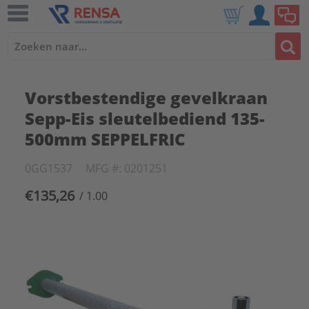
Vorstbestendige gevelkraan
Sepp-Eis sleutelbediend 135-
500mm SEPPELFRIC
0GG1537
MFG #: 0201251
€135,26
/ 1.00