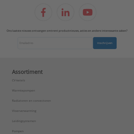
Ons laatste nieuws ontvangen omtrent productnieuws, acties en andere interessante zaken?
Inschrijven
Assortiment
CV-ketels
Warmtepompen
Radiatoren en convectoren
Vloerverwarming
Leidingsystemen
Pompen