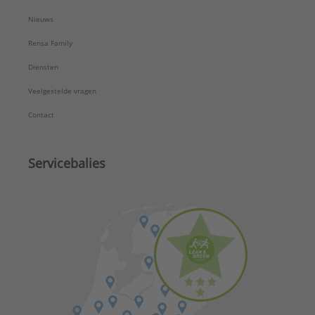
Nieuws
Rensa Family
Diensten
Veelgestelde vragen
Contact
Servicebalies