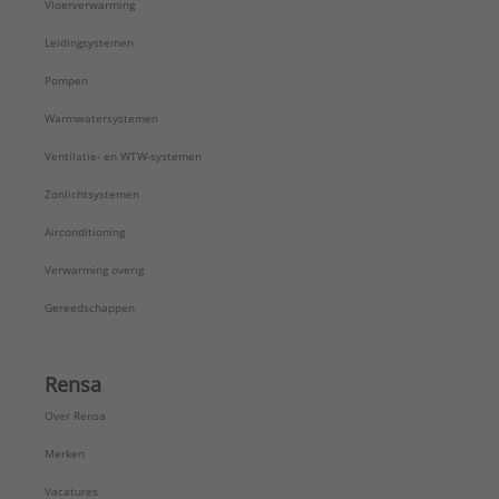
Vloerverwarming
Leidingsystemen
Pompen
Warmwatersystemen
Ventilatie- en WTW-systemen
Zonlichtsystemen
Airconditioning
Verwarming overig
Gereedschappen
Rensa
Over Rensa
Merken
Vacatures