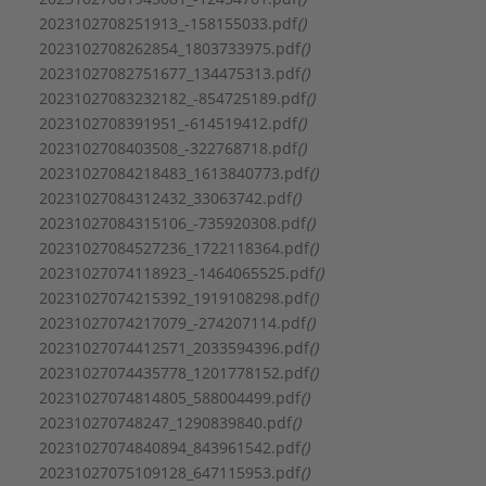
Materiaal waaier / pompwiel:
Roestvaststaal (RVS)
2023102708251913_-158155033.pdf
()
Max. debiet:
8,79 m³/h
2023102708262854_1803733975.pdf
()
Max. opvoerhoogte:
101,3 m
20231027082751677_134475313.pdf
()
Max. werkdruk:
10 bar
20231027083232182_-854725189.pdf
()
Mediumtemperatuur (continu):
-20 - 90 °C
2023102708391951_-614519412.pdf
()
Merk:
Wilo
2023102708403508_-322768718.pdf
()
Motor energie-efficiëntieklasse:
IE5
20231027084218483_1613840773.pdf
()
Nom. diameter aansluiting inlaatzijde:
1" (25)
20231027084312432_33063742.pdf
()
Nom. diameter aansluiting uitlaatzijde:
1" (25)
20231027084315106_-735920308.pdf
()
Nom. spanning:
380 - 440 V
20231027084527236_1722118364.pdf
()
Nom. stroom:
3,9 A
20231027074118923_-1464065525.pdf
()
Normmotor:
Nee
20231027074215392_1919108298.pdf
()
Omgevingstemperatuur:
-15 - 50 °C
20231027074217079_-274207114.pdf
()
Toerenregeling motor:
Ingebouwd
20231027074412571_2033594396.pdf
()
Uitwendige buisdiameter aansluiting inlaatzijde:
20231027074435778_1201778152.pdf
()
25 mm
20231027074814805_588004499.pdf
()
Uitwendige buisdiameter aansluiting uitlaatzijde:
202310270748247_1290839840.pdf
()
25 mm
20231027074840894_843961542.pdf
()
Volumestroom (BEP):
5,04 m³/h
20231027075109128_647115953.pdf
()