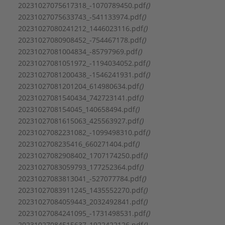
Type:
407
20231027075617318_-1070789450.pdf
()
Serie:
Medana CH3-LE
20231027075633743_-541133974.pdf
()
20231027080241212_1446023116.pdf
()
20231027080908452_-754467178.pdf
()
20231027081004834_-85797969.pdf
()
20231027081051972_-1194034052.pdf
()
20231027081200438_-1546241931.pdf
()
20231027081201204_614980634.pdf
()
20231027081540434_742723141.pdf
()
2023102708154045_140658494.pdf
()
20231027081615063_425563927.pdf
()
20231027082231082_-1099498310.pdf
()
2023102708235416_660271404.pdf
()
20231027082908402_1707174250.pdf
()
20231027083059793_177252364.pdf
()
20231027083813041_-527077784.pdf
()
20231027083911245_1435552270.pdf
()
20231027084059443_2032492841.pdf
()
20231027084241095_-1731498531.pdf
()
20231027084515637_1922422126.pdf
()