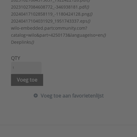
20231027084608772_-346938181.pdf
()
20240417102858119_-1180424128.png
()
20240417104031929_1951743337.eps
()
wilo-embedded.partcommunity.com?
catalog=wilo&part=4250173&languageIso=en
()
Deeplinks
()
QTY
Voeg toe
Voeg toe aan favorietenlijst