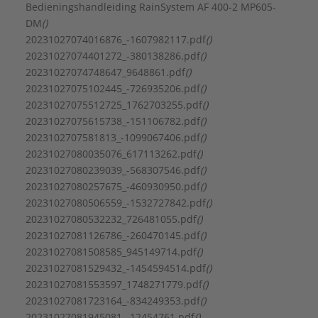
Binnendraad cilindrisch BSPT-Rp (ISO 7-1 / EN
Bedieningshandleiding RainSystem AF 400-2 MP605-
10226-1)
DM
()
Aansluitstandaard inlaatzijde:
20231027074016876_-1607982117.pdf
()
ISO 7-1 / EN 10226-1
20231027074401272_-380138286.pdf
()
Aansluitstandaard uitlaatzijde:
20231027074748647_9648861.pdf
()
ISO 7-1 / EN 10226-1
20231027075102445_-726935206.pdf
()
Aantal fasen:
3
20231027075512725_1762703255.pdf
()
Afgegeven motorvermogen (P2):
2,2 kW
20231027075615738_-151106782.pdf
()
Beschermingsgraad (IP):
IP55
2023102707581813_-1099067406.pdf
()
Druk bij volumestroom (BEP):
752,66 kPa
20231027080035076_617113262.pdf
()
Druktrap flens aansluiting inlaatzijde:
PN 10
20231027080239039_-568307546.pdf
()
Druktrap flens aansluiting uitlaatzijde:
PN 10
20231027080257675_-460930950.pdf
()
Elektrische aansluiting:
Aansluitklemmen
20231027080506559_-1532727842.pdf
()
Flensvorm:
Overig
20231027080532232_726481055.pdf
()
Frequentie:
50/60 Hz
20231027081126786_-260470145.pdf
()
Isolatieklasse volgens IEC:
F
20231027081508585_945149714.pdf
()
Kwaliteitsklasse materiaal waaier:
20231027081529432_-1454594514.pdf
()
RVS 316 L (1.4404)
20231027081553597_1748271779.pdf
()
Kwaliteitsklasse pomphuis:
RVS 316 L (1.4404)
20231027081723164_-834249353.pdf
()
Materiaal pomphuis:
Roestvaststaal (RVS)
20231027081945081_-12454761.pdf
()