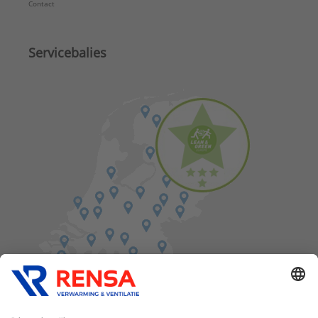
Contact
Servicebalies
Vind een balie in de buurt