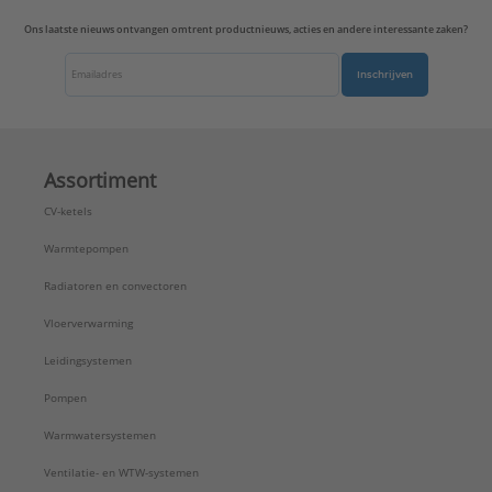
Ons laatste nieuws ontvangen omtrent productnieuws, acties en andere interessante zaken?
Inschrijven
Assortiment
CV-ketels
Warmtepompen
Radiatoren en convectoren
Vloerverwarming
Leidingsystemen
Pompen
Warmwatersystemen
Ventilatie- en WTW-systemen