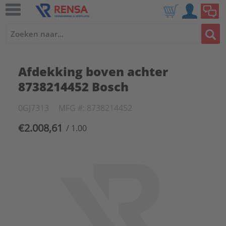
Afdekking boven achter
8738214452 Bosch
0GJ7313
MFG #: 8738214452
€2.008,61
/ 1.00