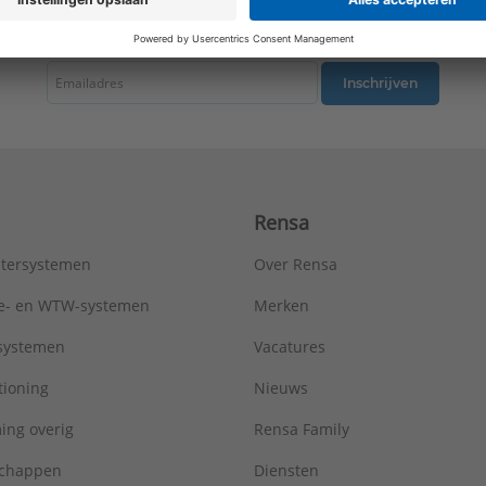
tste nieuws ontvangen omtrent productnieuws, acties en andere interessant
Inschrijven
Rensa
tersystemen
Over Rensa
tie- en WTW-systemen
Merken
tsystemen
Vacatures
tioning
Nieuws
ing overig
Rensa Family
chappen
Diensten