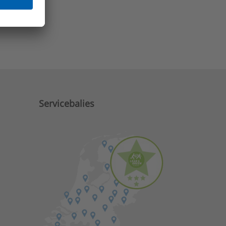
e zaken?
Servicebalies