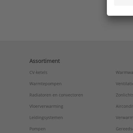
Ons laa
Assortiment
CV-ketels
Warmwa
Warmtepompen
Ventila
Radiatoren en convectoren
Zonlich
Vloerverwarming
Aircondi
Leidingsystemen
Verwarm
Pompen
Gereeds