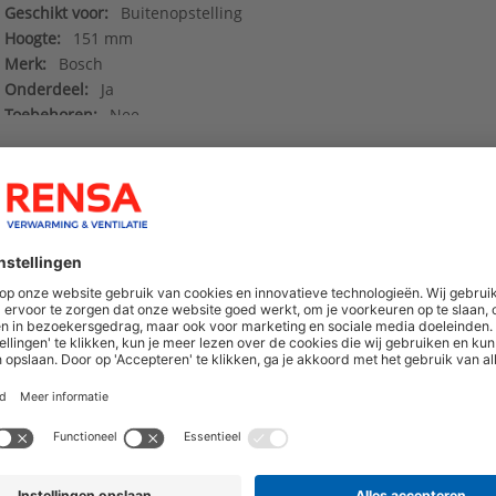
Geschikt voor:
Buitenopstelling
Hoogte:
151 mm
Merk:
Bosch
Onderdeel:
Ja
Toebehoren:
Nee
Type toebehoren/onderdelen:
Montageframe
Data sheet_8750503479
()
hoogte van nieuwe producten en onze di