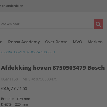
n en onderdelen
en
Rensa Academy
Over Rensa
MVO
Merken
DEKKING BOVEN 8750503479 BOSCH
Afdekking boven 8750503479 Bosch
0GM1158
MFG #: 8750503479
€46,77
/ 1.00
Breedte:
679 mm
Diepte:
225 mm