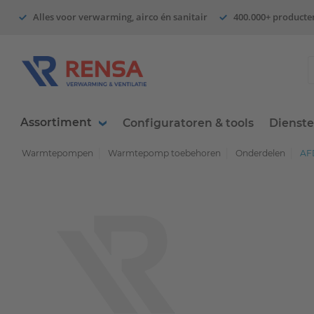
Alles voor verwarming, airco én sanitair
400.000+ producte
Assortiment
Configuratoren & tools
Dienst
Warmtepompen
Warmtepomp toebehoren
Onderdelen
AF