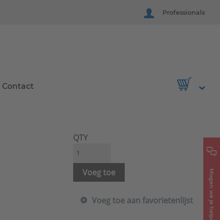
Professionals
Contact
QTY
Voeg toe
Mogen we je helpen?
Voeg toe aan favorietenlijst