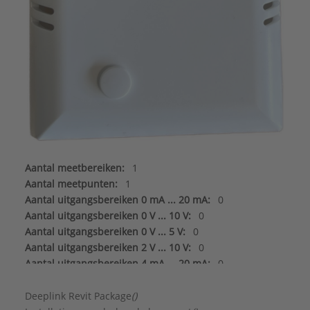
Aantal meetbereiken:
1
Aantal meetpunten:
1
Aantal uitgangsbereiken 0 mA ... 20 mA:
0
Aantal uitgangsbereiken 0 V ... 10 V:
0
Aantal uitgangsbereiken 0 V ... 5 V:
0
Aantal uitgangsbereiken 2 V ... 10 V:
0
Aantal uitgangsbereiken 4 mA ... 20 mA:
0
Aantal uitgangssignalen:
2
Absolute luchtvochtigheid meetbereik:
0 - 0 g/m³
Deeplink Revit Package
()