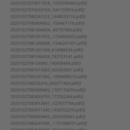
Type:
1003
20231027075617318_-1070789450.pdf
()
Serie:
Medana CH3-LE
20231027075633743_-541133974.pdf
()
20231027080241212_1446023116.pdf
()
20231027080908452_-754467178.pdf
()
20231027081004834_-85797969.pdf
()
20231027081051972_-1194034052.pdf
()
20231027081200438_-1546241931.pdf
()
20231027081201204_614980634.pdf
()
20231027081540434_742723141.pdf
()
2023102708154045_140658494.pdf
()
20231027081615063_425563927.pdf
()
20231027082231082_-1099498310.pdf
()
2023102708235416_660271404.pdf
()
20231027082908402_1707174250.pdf
()
20231027083059793_177252364.pdf
()
20231027083813041_-527077784.pdf
()
20231027083911245_1435552270.pdf
()
20231027084059443_2032492841.pdf
()
20231027084241095_-1731498531.pdf
()
20231027084515637_1922422126.pdf
()