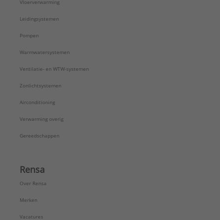
Vloerverwarming
Leidingsystemen
Pompen
Warmwatersystemen
Ventilatie- en WTW-systemen
Zonlichtsystemen
Airconditioning
Verwarming overig
Gereedschappen
Rensa
Over Rensa
Merken
Vacatures