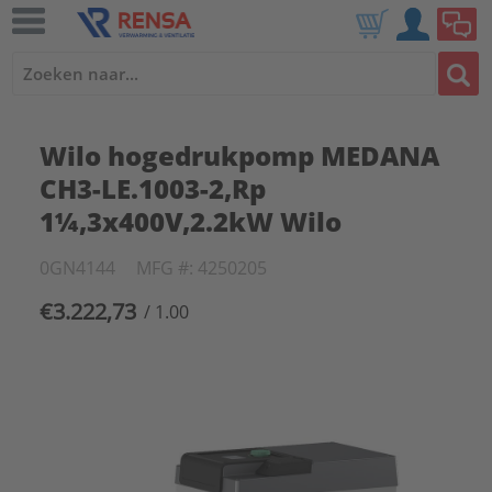
Wilo hogedrukpomp MEDANA
CH3-LE.1003-2,Rp
1¼,3x400V,2.2kW Wilo
0GN4144
MFG #: 4250205
€3.222,73
/ 1.00