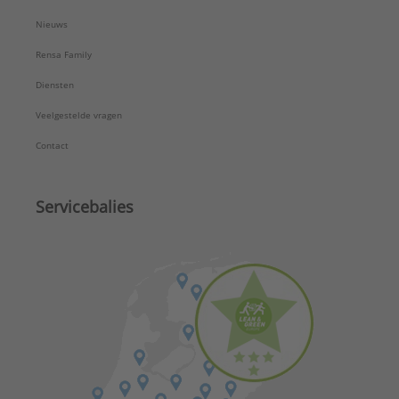
Nieuws
Rensa Family
Diensten
Veelgestelde vragen
Contact
Servicebalies