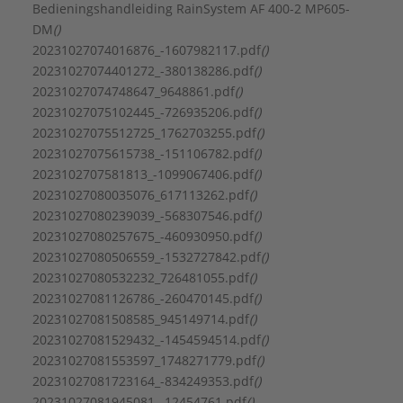
Binnendraad cilindrisch BSPT-Rp (ISO 7-1 / EN
Bedieningshandleiding RainSystem AF 400-2 MP605-
10226-1)
DM
()
Aansluitstandaard inlaatzijde:
20231027074016876_-1607982117.pdf
()
ISO 7-1 / EN 10226-1
20231027074401272_-380138286.pdf
()
Aansluitstandaard uitlaatzijde:
20231027074748647_9648861.pdf
()
ISO 7-1 / EN 10226-1
20231027075102445_-726935206.pdf
()
Aantal fasen:
1
20231027075512725_1762703255.pdf
()
Afgegeven motorvermogen (P2):
2,2 kW
20231027075615738_-151106782.pdf
()
Beschermingsgraad (IP):
IP55
2023102707581813_-1099067406.pdf
()
Druk bij volumestroom (BEP):
418,84 kPa
20231027080035076_617113262.pdf
()
Druktrap flens aansluiting inlaatzijde:
PN 10
20231027080239039_-568307546.pdf
()
Druktrap flens aansluiting uitlaatzijde:
PN 10
20231027080257675_-460930950.pdf
()
Elektrische aansluiting:
Aansluitklemmen
20231027080506559_-1532727842.pdf
()
Flensvorm:
Overig
20231027080532232_726481055.pdf
()
Frequentie:
50/60 Hz
20231027081126786_-260470145.pdf
()
Isolatieklasse volgens IEC:
F
20231027081508585_945149714.pdf
()
Kwaliteitsklasse materiaal waaier:
20231027081529432_-1454594514.pdf
()
RVS 316 L (1.4404)
20231027081553597_1748271779.pdf
()
Kwaliteitsklasse pomphuis:
RVS 316 L (1.4404)
20231027081723164_-834249353.pdf
()
Materiaal pomphuis:
Roestvaststaal (RVS)
20231027081945081_-12454761.pdf
()