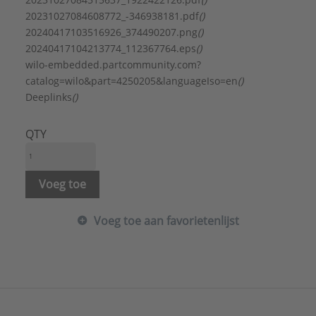
20231027084608772_-346938181.pdf
()
20240417103516926_374490207.png
()
20240417104213774_112367764.eps
()
wilo-embedded.partcommunity.com?
catalog=wilo&part=4250205&languageIso=en
()
Deeplinks
()
QTY
Voeg toe
Voeg toe aan favorietenlijst