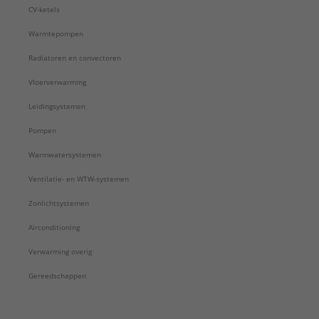
CV-ketels
Warmtepompen
Radiatoren en convectoren
Vloerverwarming
Leidingsystemen
Pompen
Warmwatersystemen
Ventilatie- en WTW-systemen
Zonlichtsystemen
Airconditioning
Verwarming overig
Gereedschappen