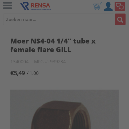
Moer NS4-04 1/4" tube x
female flare GILL
1340004
MFG #: 939234
€5,49
/ 1.00