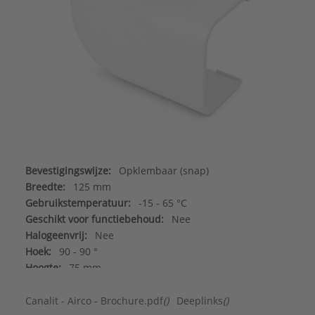
Bevestigingswijze:
Opklembaar (snap)
Breedte:
125 mm
Gebruikstemperatuur:
-15 - 65 °C
Geschikt voor functiebehoud:
Nee
Halogeenvrij:
Nee
Hoek:
90 - 90 °
Hoogte:
75 mm
Kleur:
Wit
Materiaal:
Kunststof
Canalit - Airco - Brochure.pdf
()
Deeplinks
()