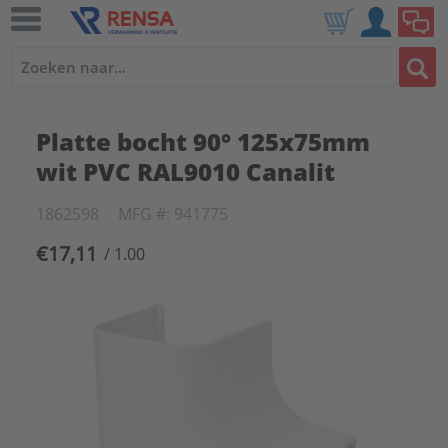
Platte bocht 90° 125x75mm
wit PVC RAL9010 Canalit
1862598
MFG #: 941775
€17,11
/ 1.00