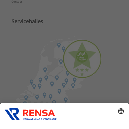
Contact
Servicebalies
Vind een balie in de buurt