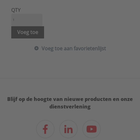
Materiaalkwaliteit:
Polyvinylchloride (PVC)
Merk:
Canalit
QTY
Met beschermfolie:
Nee
Model:
Kapvormdeel
Oppervlaktebescherming:
Onbehandeld
Voeg toe
RAL-nummer:
9010
Type:
AC 125/75 PB
Voeg toe aan favorietenlijst
Serie:
Leidingkanaal airco hulpstuk
Blijf op de hoogte van nieuwe producten en onze
dienstverlening