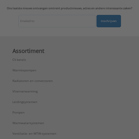
Ons laatste nieuws ontvangen omtrent productnieuws, acties en andere interessante zaken?
Inschrijven
Assortiment
CV-ketels
Warmtepompen
Radiatoren en convectoren
Vloerverwarming
Leidingsystemen
Pompen
Warmwatersystemen
Ventilatie- en WTW-systemen