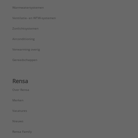
Warmwatersystemen
Ventilatie- en WTW-systemen
Zonlichtsystemen
Airconditioning
Verwarming overig
Gereedschappen
Rensa
Over Rensa
Merken
Vacatures
Nieuws
Rensa Family