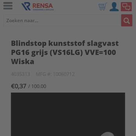
Blindstop kunststof slagvast
PG16 grijs (VS16LG) VVE=100
Wiska
4035313
MFG #: 10060712
€0,37
/ 100.00