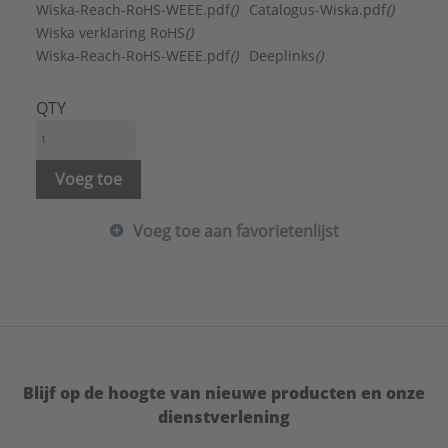
Nom. draadmaat metrisch/Pg:
16
Wiska-Reach-RoHS-WEEE.pdf
()
Catalogus-Wiska.pdf
()
Oppervlaktebescherming:
Onbehandeld
Wiska verklaring RoHS
()
RAL-nummer:
7035
Wiska-Reach-RoHS-WEEE.pdf
()
Deeplinks
()
Slagvast:
Ja
Spoed schroefdraad:
1,41 mm
QTY
Type schroefdraad:
Pg
Voor explosieveilige zone gas:
Geen
Voor explosieveilige zone stof:
Geen
Voeg toe
Merk:
Wiska
Type:
Slagvast
Voeg toe aan favorietenlijst
Serie:
Blindstoppen
Blijf op de hoogte van nieuwe producten en onze
dienstverlening