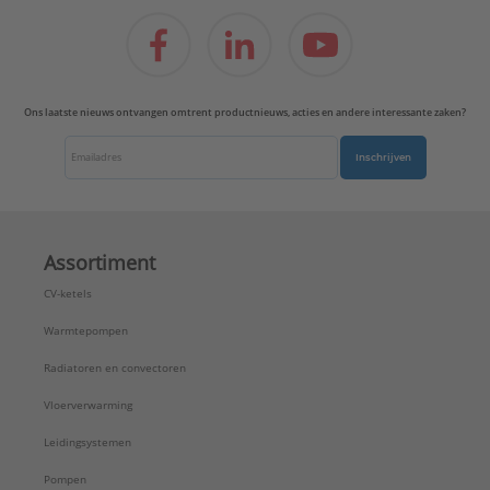
Ons laatste nieuws ontvangen omtrent productnieuws, acties en andere interessante zaken?
Inschrijven
Assortiment
CV-ketels
Warmtepompen
Radiatoren en convectoren
Vloerverwarming
Leidingsystemen
Pompen