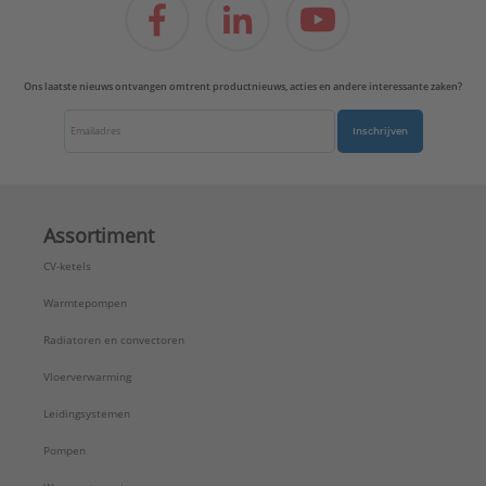
Ons laatste nieuws ontvangen omtrent productnieuws, acties en andere interessante zaken?
Inschrijven
Assortiment
CV-ketels
Warmtepompen
Radiatoren en convectoren
Vloerverwarming
Leidingsystemen
Pompen