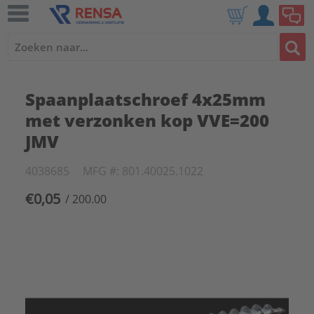
Spaanplaatschroef 4x25mm
met verzonken kop VVE=200
JMV
4038685
MFG #: 801.40025.1022
€0,05
/ 200.00