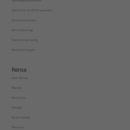
Warmwatersystemen
Ventilatie- en WTW-systemen
Zonlichtsystemen
Airconditioning
Verwarming overig
Gereedschappen
Rensa
Over Rensa
Merken
Vacatures
Nieuws
Rensa Family
Diensten