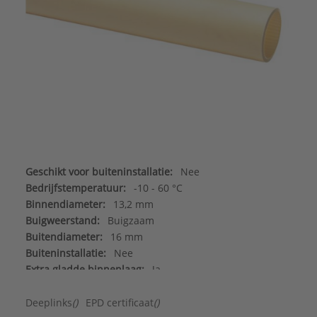
Geschikt voor buiteninstallatie:
Nee
Bedrijfstemperatuur:
-10 - 60 °C
Binnendiameter:
13,2 mm
Buigweerstand:
Buigzaam
Buitendiameter:
16 mm
Buiteninstallatie:
Nee
Extra gladde binnenlaag:
Ja
Geschikt voor holle wand montage:
Ja
Geschikt voor installatie op hout:
Ja
Deeplinks
()
EPD certificaat
()