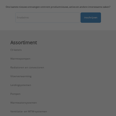
Ons laatste nieuws ontvangen omtrent productnieuws, acties en andere interessante zaken?
Inschrijven
Assortiment
CV-ketels
Warmtepompen
Radiatoren en convectoren
Vloerverwarming
Leidingsystemen
Pompen
Warmwatersystemen
Ventilatie- en WTW-systemen