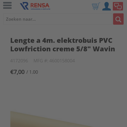
Lengte a 4m. elektrobuis PVC
Lowfriction creme 5/8" Wavin
4172096
MFG #: 4600158004
€7,00
/ 1.00