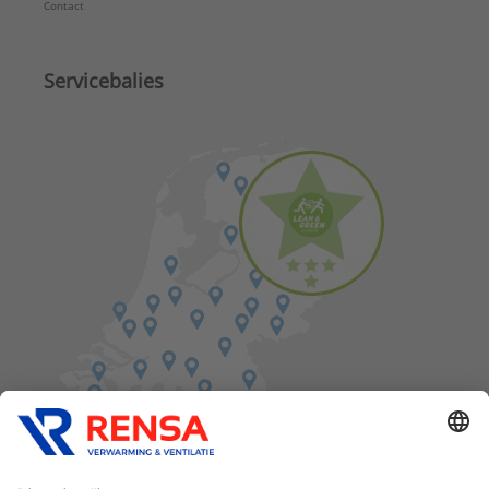
Contact
Servicebalies
Vind een balie in de buurt