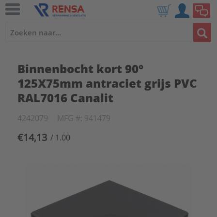
Binnenbocht kort 90°
125X75mm antraciet grijs PVC
RAL7016 Canalit
4242079
MFG #: 941479
€14,13
/ 1.00