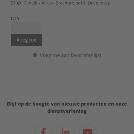
Materiaal:
Kunststof
570
()
Canalit - Airco - Brochure.pdf
()
Deeplinks
()
Materiaalkwaliteit:
Polyvinylchloride (PVC)
Merk:
Canalit
QTY
Met beschermfolie:
Nee
Model:
Kapvormdeel
Oppervlaktebescherming:
Onbehandeld
Voeg toe
RAL-nummer:
7016
Type:
AC 125/75 BI G
Voeg toe aan favorietenlijst
Serie:
Leidingkanaal airco hulpstuk
Blijf op de hoogte van nieuwe producten en onze
dienstverlening