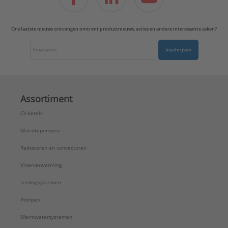
Ons laatste nieuws ontvangen omtrent productnieuws, acties en andere interessante zaken?
Inschrijven
Assortiment
CV-ketels
Warmtepompen
Radiatoren en convectoren
Vloerverwarming
Leidingsystemen
Pompen
Warmwatersystemen