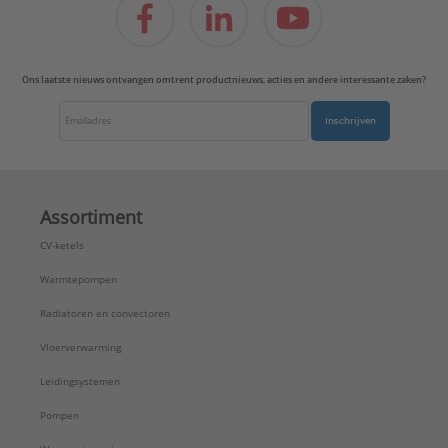
Transparant:
Nee
Uitvoering oppervlakte:
Glanzend
Uitvoerrichting:
Recht
Ons laatste nieuws ontvangen omtrent productnieuws, acties en andere interessante zaken?
Type:
A1569-2NAWEWW
Serie:
AS/A range
Inschrijven
Assortiment
CV-ketels
Warmtepompen
Radiatoren en convectoren
Vloerverwarming
Leidingsystemen
Pompen