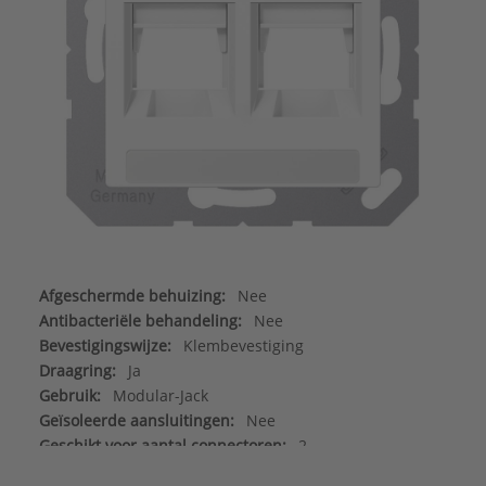
Afgeschermde behuizing:
Nee
Antibacteriële behandeling:
Nee
Bevestigingswijze:
Klembevestiging
Draagring:
Ja
Gebruik:
Modular-Jack
Geïsoleerde aansluitingen:
Nee
Geschikt voor aantal connectoren:
2
Geschikt voor beschermingsgraad (IP):
IP2X