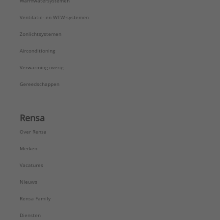
Warmwatersystemen
Ventilatie- en WTW-systemen
Zonlichtsystemen
Airconditioning
Verwarming overig
Gereedschappen
Rensa
Over Rensa
Merken
Vacatures
Nieuws
Rensa Family
Diensten