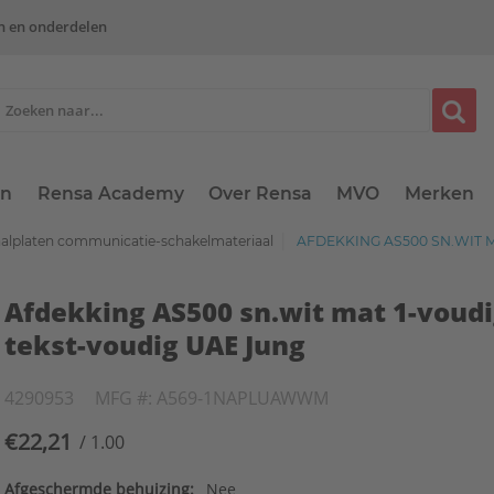
n en onderdelen
en
Rensa Academy
Over Rensa
MVO
Merken
aalplaten communicatie-schakelmateriaal
AFDEKKING AS500 SN.WIT M
Afdekking AS500 sn.wit mat 1-voud
tekst-voudig UAE Jung
4290953
MFG #: A569-1NAPLUAWWM
€22,21
/ 1.00
Afgeschermde behuizing:
Nee