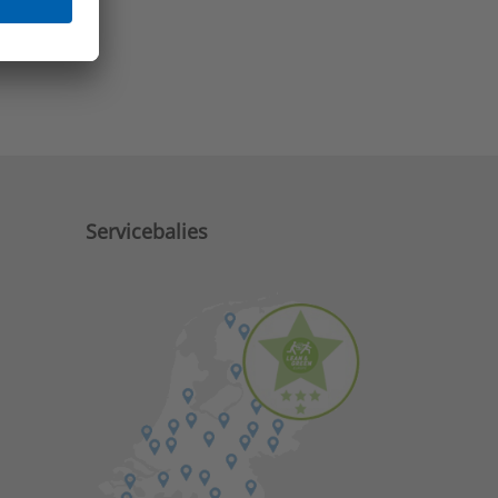
e zaken?
Servicebalies