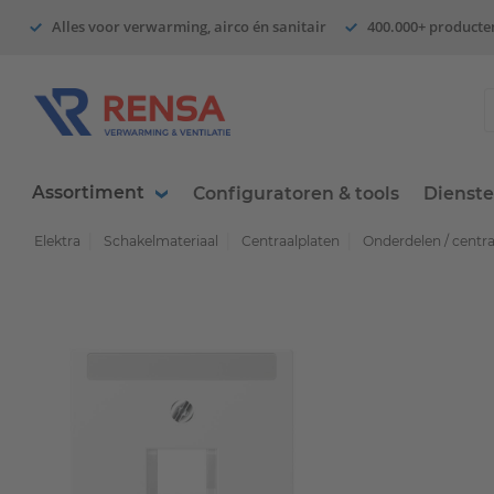
Alles voor verwarming, airco én sanitair
400.000+ producte
Assortiment
Configuratoren & tools
Dienst
Elektra
Schakelmateriaal
Centraalplaten
Onderdelen / centr