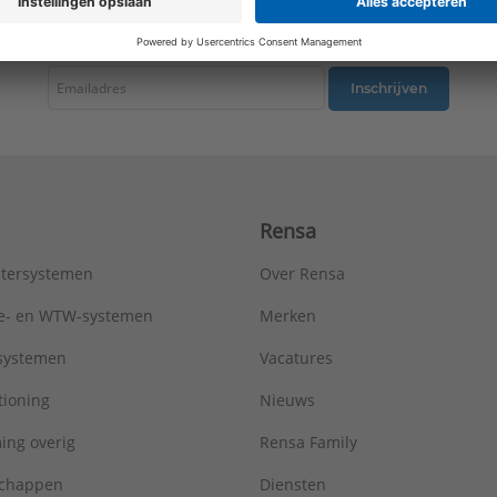
Montagewijze:
Inbouw (stucwerk)
tste nieuws ontvangen omtrent productnieuws, acties en andere interessant
Opdrukveld:
Met label
Oppervlaktebescherming:
Gelakt
RAL-nummer (vergelijkbaar):
9016
Inschrijven
Samenstelling:
Overig
Schakelmateriaalbreedte:
55 mm
Schakelmateriaalhoogte:
55 mm
Slagvastheid:
IK00
Transparant:
Nee
Rensa
Uitvoering oppervlakte:
Mat
Uitvoerrichting:
Recht
tersystemen
Over Rensa
Type:
A569-1NAPLUAWWM
Serie:
A range
tie- en WTW-systemen
Merken
tsystemen
Vacatures
tioning
Nieuws
ing overig
Rensa Family
chappen
Diensten