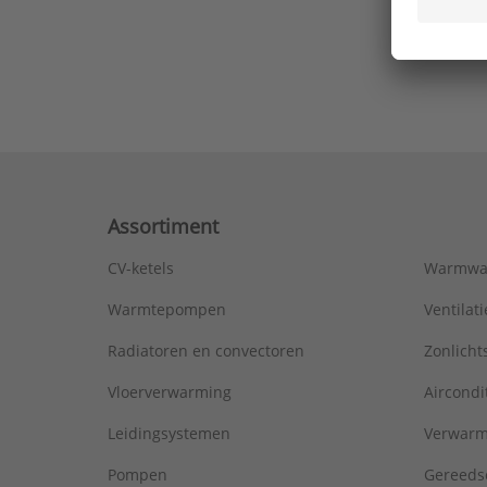
Ons laa
Assortiment
CV-ketels
Warmwa
Warmtepompen
Ventila
Radiatoren en convectoren
Zonlich
Vloerverwarming
Aircondi
Leidingsystemen
Verwarm
Pompen
Gereeds