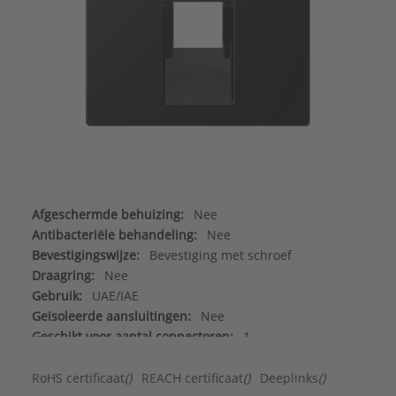
Afgeschermde behuizing:
Nee
Antibacteriële behandeling:
Nee
Bevestigingswijze:
Bevestiging met schroef
Draagring:
Nee
Gebruik:
UAE/IAE
Geïsoleerde aansluitingen:
Nee
Geschikt voor aantal connectoren:
1
Geschikt voor beschermingsgraad (IP):
IP2X
Halogeenvrij:
Ja
RoHS certificaat
()
REACH certificaat
()
Deeplinks
()