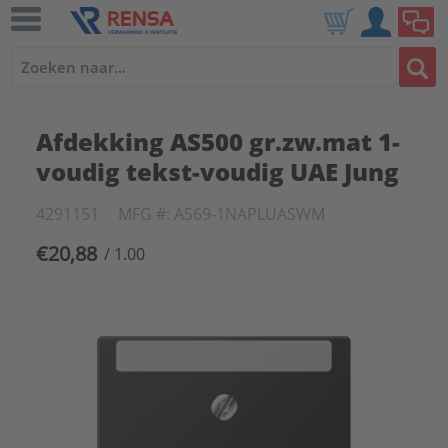
Afdekking AS500 gr.zw.mat 1-
voudig tekst-voudig UAE Jung
4291151
MFG #: A569-1NAPLUASWM
€20,88
/ 1.00