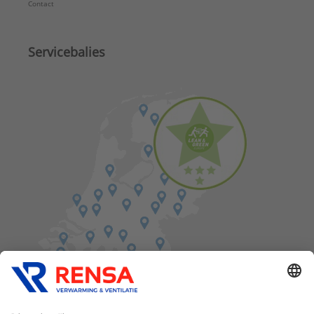
Contact
Servicebalies
Vind een balie in de buurt