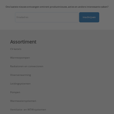
Uitvoering oppervlakte:
Mat
Ons laatste nieuws ontvangen omtrent productnieuws, acties en andere interessante zaken?
Uitvoerrichting:
Recht
Type:
A569-1NAPLUASWM
Inschrijven
Serie:
A range
Assortiment
CV-ketels
Warmtepompen
Radiatoren en convectoren
Vloerverwarming
Leidingsystemen
Pompen
Warmwatersystemen
Ventilatie- en WTW-systemen