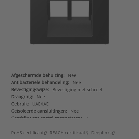
Afgeschermde behuizing:
Nee
Antibacteriële behandeling:
Nee
Bevestigingswijze:
Bevestiging met schroef
Draagring:
Nee
Gebruik:
UAE/IAE
Geïsoleerde aansluitingen:
Nee
Geschikt voor aantal connectoren:
2
Geschikt voor beschermingsgraad (IP):
IP2X
Halogeenvrij:
Ja
RoHS certificaat
()
REACH certificaat
()
Deeplinks
()