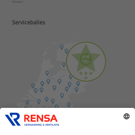
Contact
Servicebalies
Vind een balie in de buurt