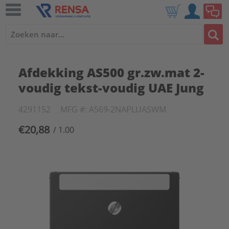
Afdekking AS500 gr.zw.mat 2-
voudig tekst-voudig UAE Jung
4291152
MFG #: A569-2NAPLUASWM
€20,88
/ 1.00