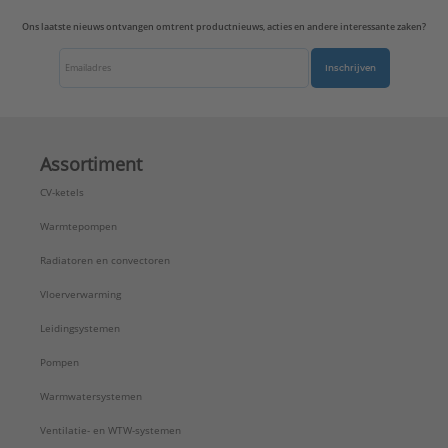
Uitvoering oppervlakte:
Mat
Ons laatste nieuws ontvangen omtrent productnieuws, acties en andere interessante zaken?
Uitvoerrichting:
Recht
Type:
A569-2NAPLUASWM
Inschrijven
Serie:
A range
Assortiment
CV-ketels
Warmtepompen
Radiatoren en convectoren
Vloerverwarming
Leidingsystemen
Pompen
Warmwatersystemen
Ventilatie- en WTW-systemen