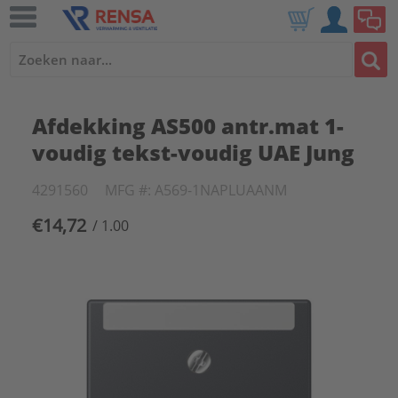
Afdekking AS500 antr.mat 1-
voudig tekst-voudig UAE Jung
4291560
MFG #: A569-1NAPLUAANM
€14,72
/ 1.00