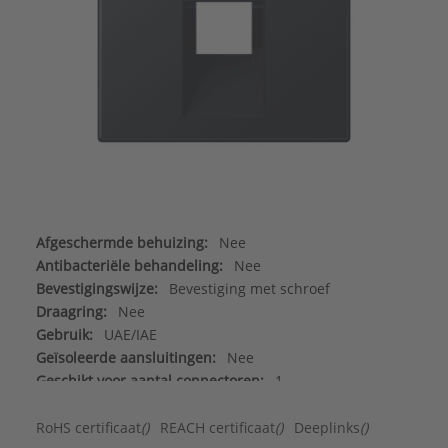
Afgeschermde behuizing:
Nee
Antibacteriële behandeling:
Nee
Bevestigingswijze:
Bevestiging met schroef
Draagring:
Nee
Gebruik:
UAE/IAE
Geïsoleerde aansluitingen:
Nee
Geschikt voor aantal connectoren:
1
Geschikt voor beschermingsgraad (IP):
IP2X
Halogeenvrij:
Ja
RoHS certificaat
()
REACH certificaat
()
Deeplinks
()