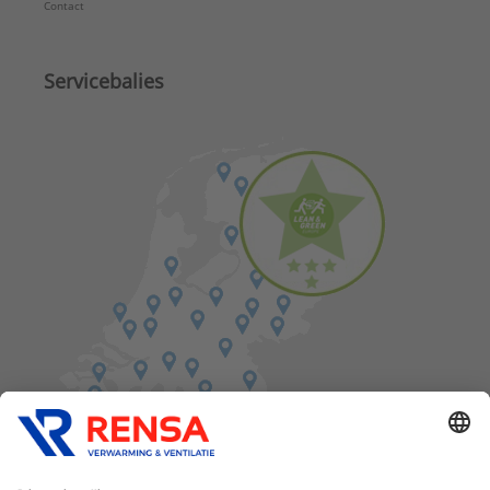
Contact
Servicebalies
Vind een balie in de buurt