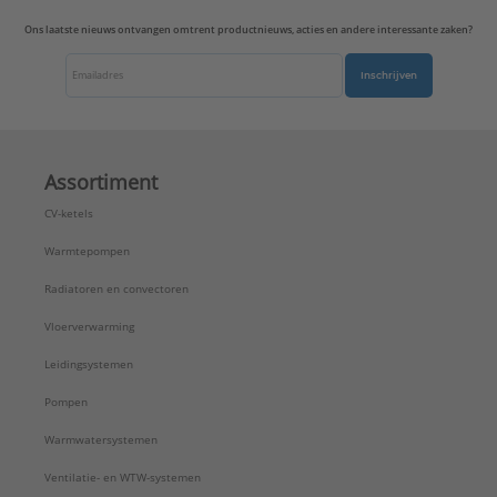
Uitvoering oppervlakte:
Mat
Ons laatste nieuws ontvangen omtrent productnieuws, acties en andere interessante zaken?
Uitvoerrichting:
Recht
Type:
A569-1NAPLUAANM
Inschrijven
Serie:
A range
Assortiment
CV-ketels
Warmtepompen
Radiatoren en convectoren
Vloerverwarming
Leidingsystemen
Pompen
Warmwatersystemen
Ventilatie- en WTW-systemen