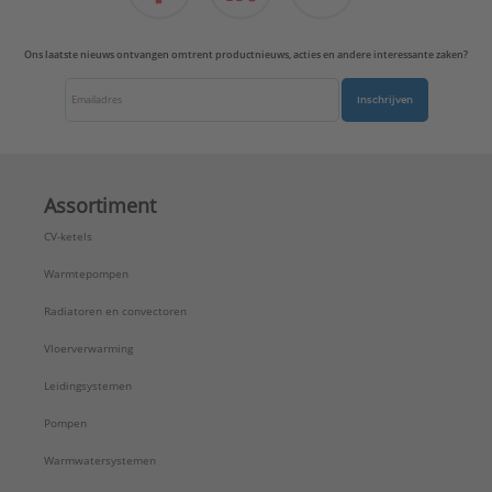
Uitvoering oppervlakte:
Glanzend
Uitvoerrichting:
Recht
Ons laatste nieuws ontvangen omtrent productnieuws, acties en andere interessante zaken?
Type:
A1569-15NAWE
Serie:
AS range
Inschrijven
Assortiment
CV-ketels
Warmtepompen
Radiatoren en convectoren
Vloerverwarming
Leidingsystemen
Pompen
Warmwatersystemen