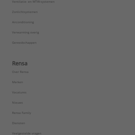
Ventilatie- en WTW-systemen
Zonlichtsystemen
Airconditioning
Verwarming overig
Gereedschappen
Rensa
Over Rensa
Merken
Vacatures
Nieuws
Rensa Family
Diensten
Veelgestelde vragen