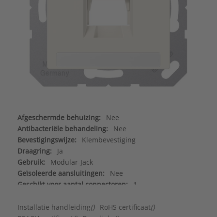
Afgeschermde behuizing:
Nee
Antibacteriële behandeling:
Nee
Bevestigingswijze:
Klembevestiging
Draagring:
Ja
Gebruik:
Modular-Jack
Geïsoleerde aansluitingen:
Nee
Geschikt voor aantal connectoren:
1
Geschikt voor beschermingsgraad (IP):
IP2X
Halogeenvrij:
Ja
Installatie handleiding
()
RoHS certificaat
()