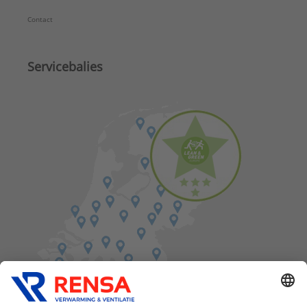
Contact
Servicebalies
Vind een balie in de buurt