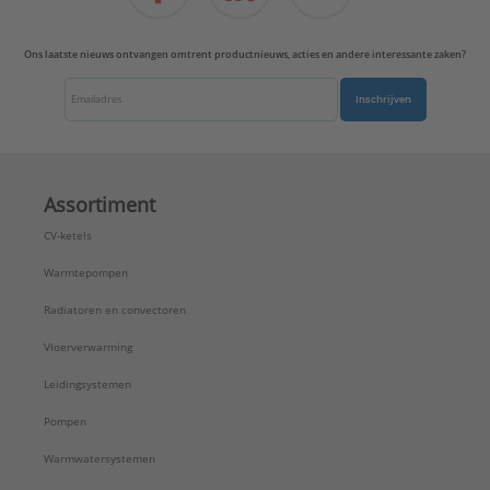
Uitvoering oppervlakte:
Glanzend
Uitvoerrichting:
Recht
Ons laatste nieuws ontvangen omtrent productnieuws, acties en andere interessante zaken?
Type:
A1569-2NAAT
Serie:
AS range
Inschrijven
Assortiment
CV-ketels
Warmtepompen
Radiatoren en convectoren
Vloerverwarming
Leidingsystemen
Pompen
Warmwatersystemen