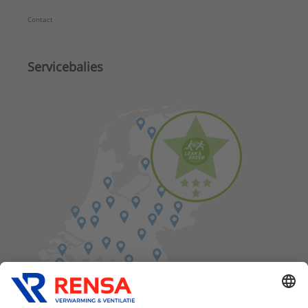
Contact
Servicebalies
Vind een balie in de buurt