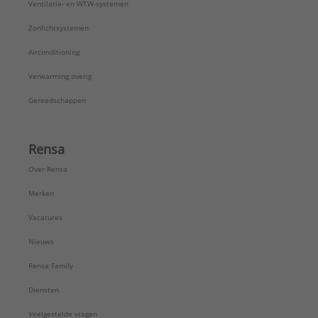
Ventilatie- en WTW-systemen
Zonlichtsystemen
Airconditioning
Verwarming overig
Gereedschappen
Rensa
Over Rensa
Merken
Vacatures
Nieuws
Rensa Family
Diensten
Veelgestelde vragen