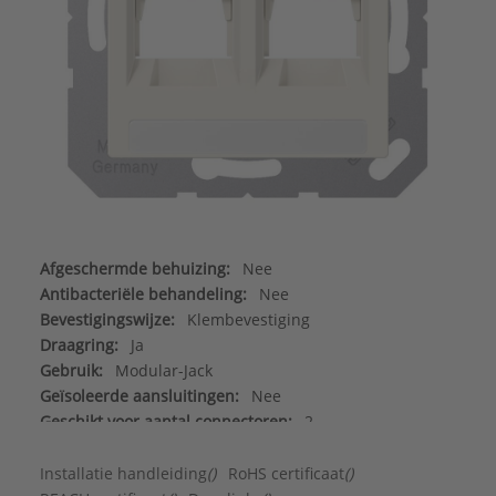
Afgeschermde behuizing:
Nee
Antibacteriële behandeling:
Nee
Bevestigingswijze:
Klembevestiging
Draagring:
Ja
Gebruik:
Modular-Jack
Geïsoleerde aansluitingen:
Nee
Geschikt voor aantal connectoren:
2
Geschikt voor beschermingsgraad (IP):
IP2X
Halogeenvrij:
Ja
Installatie handleiding
()
RoHS certificaat
()