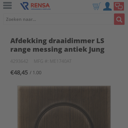
Afdekking draaidimmer LS
range messing antiek Jung
4293642
MFG #: ME1740AT
€48,45
/ 1.00