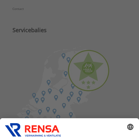
Contact
Servicebalies
Vind een balie in de buurt