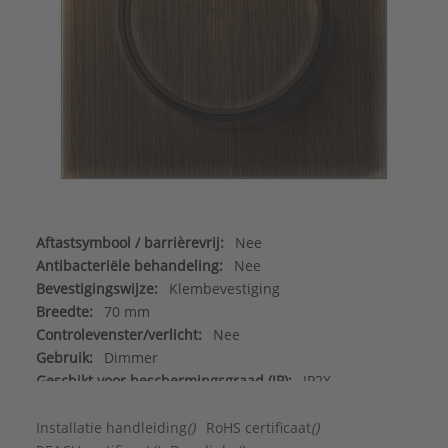
Aftastsymbool / barrièrevrij:
Nee
Antibacteriële behandeling:
Nee
Bevestigingswijze:
Klembevestiging
Breedte:
70 mm
Controlevenster/verlicht:
Nee
Gebruik:
Dimmer
Geschikt voor beschermingsgraad (IP):
IP2X
Geschikt voor bussysteem-toetsaansluiting:
Nee
Halogeenvrij:
Ja
Installatie handleiding
()
RoHS certificaat
()