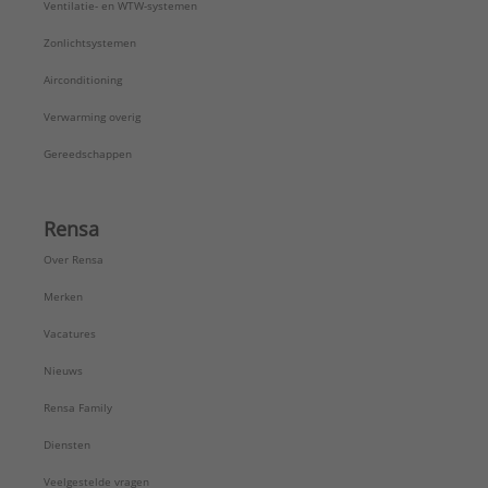
Ventilatie- en WTW-systemen
Zonlichtsystemen
Airconditioning
Verwarming overig
Gereedschappen
Rensa
Over Rensa
Merken
Vacatures
Nieuws
Rensa Family
Diensten
Veelgestelde vragen