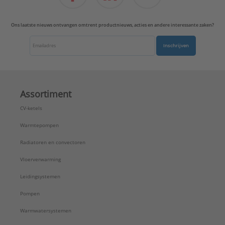
Ons laatste nieuws ontvangen omtrent productnieuws, acties en andere interessante zaken?
Inschrijven
Assortiment
CV-ketels
Warmtepompen
Radiatoren en convectoren
Vloerverwarming
Leidingsystemen
Pompen
Warmwatersystemen