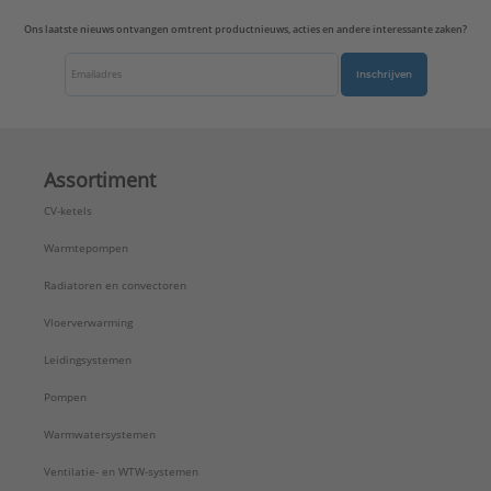
Uitvoerrichting:
Recht
Ons laatste nieuws ontvangen omtrent productnieuws, acties en andere interessante zaken?
Type:
AL2969-2NAUA
Serie:
LS range
Inschrijven
Assortiment
CV-ketels
Warmtepompen
Radiatoren en convectoren
Vloerverwarming
Leidingsystemen
Pompen
Warmwatersystemen
Ventilatie- en WTW-systemen