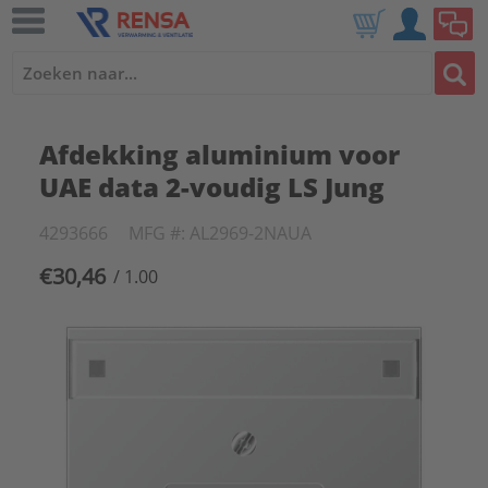
Afdekking aluminium voor
UAE data 2-voudig LS Jung
4293666
MFG #: AL2969-2NAUA
€30,46
/ 1.00