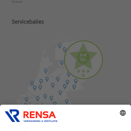
Contact
Servicebalies
Vind een balie in de buurt