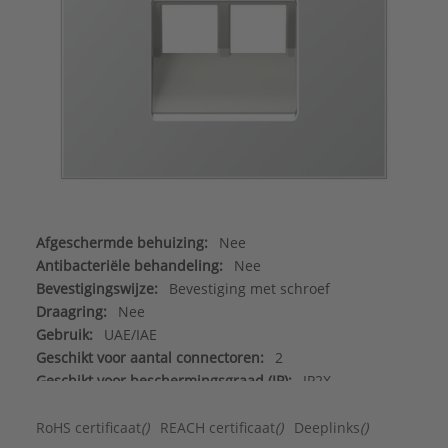
Afgeschermde behuizing:
Nee
Antibacteriële behandeling:
Nee
Bevestigingswijze:
Bevestiging met schroef
Draagring:
Nee
Gebruik:
UAE/IAE
Geschikt voor aantal connectoren:
2
Geschikt voor beschermingsgraad (IP):
IP2X
Halogeenvrij:
Ja
Incl. connectoren:
Nee
RoHS certificaat
()
REACH certificaat
()
Deeplinks
()