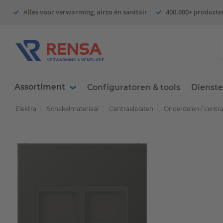
Alles voor verwarming, airco én sanitair
400.000+ producte
Assortiment
Configuratoren & tools
Dienst
Elektra
Schakelmateriaal
Centraalplaten
Onderdelen / centr