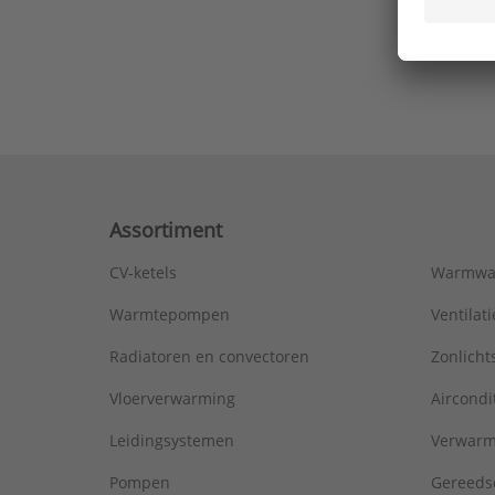
Ons laa
Assortiment
CV-ketels
Warmwa
Warmtepompen
Ventila
Radiatoren en convectoren
Zonlich
Vloerverwarming
Aircondi
Leidingsystemen
Verwarm
Pompen
Gereeds