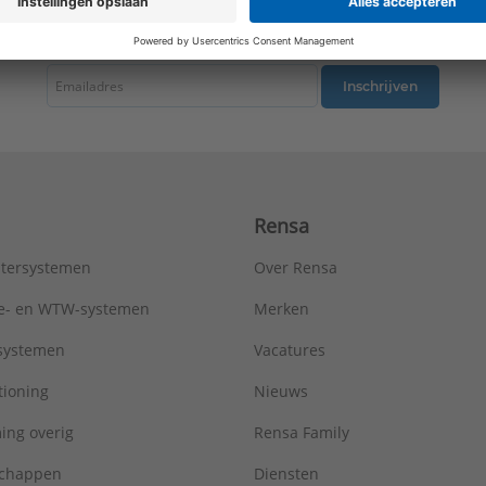
Montagewijze:
Inbouw (stucwerk)
tste nieuws ontvangen omtrent productnieuws, acties en andere interessant
Opdrukveld:
Zonder label
Oppervlaktebescherming:
Gelakt
RAL-nummer (vergelijkbaar):
7016
Inschrijven
Samenstelling:
Overig
Schakelmateriaalbreedte:
70 mm
Schakelmateriaalhoogte:
70 mm
Slagvastheid:
IK00
Transparant:
Nee
Rensa
Uitvoering oppervlakte:
Mat
Uitvoerrichting:
Recht
tersystemen
Over Rensa
Type:
AL1969-25WEAN
Serie:
LS range
tie- en WTW-systemen
Merken
tsystemen
Vacatures
tioning
Nieuws
ing overig
Rensa Family
chappen
Diensten