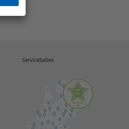
e zaken?
Servicebalies