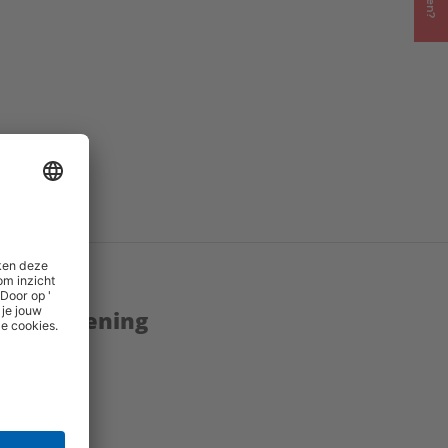
eplinks
()
enstverlening