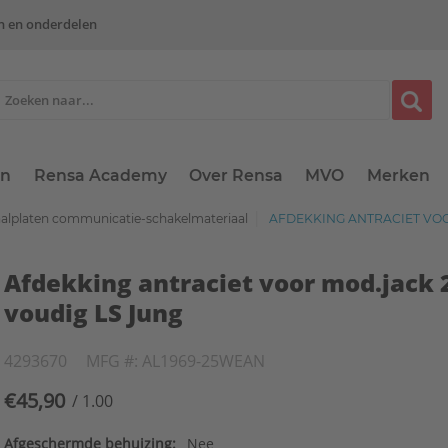
n en onderdelen
en
Rensa Academy
Over Rensa
MVO
Merken
aalplaten communicatie-schakelmateriaal
AFDEKKING ANTRACIET VOO
Afdekking antraciet voor mod.jack 
voudig LS Jung
4293670
MFG #: AL1969-25WEAN
€45,90
/ 1.00
Afgeschermde behuizing:
Nee