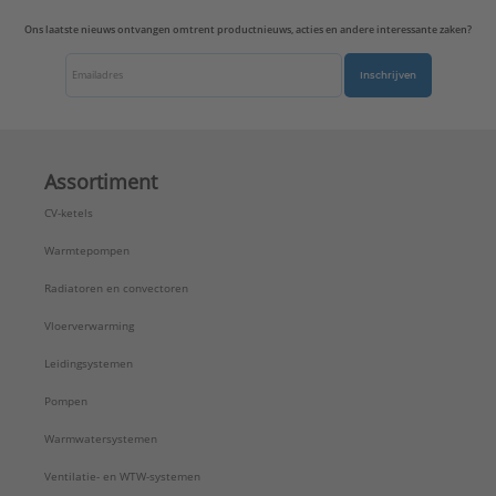
Type:
GCR2969-2NAUA
Ons laatste nieuws ontvangen omtrent productnieuws, acties en andere interessante zaken?
Serie:
LS range
Inschrijven
Assortiment
CV-ketels
Warmtepompen
Radiatoren en convectoren
Vloerverwarming
Leidingsystemen
Pompen
Warmwatersystemen
Ventilatie- en WTW-systemen