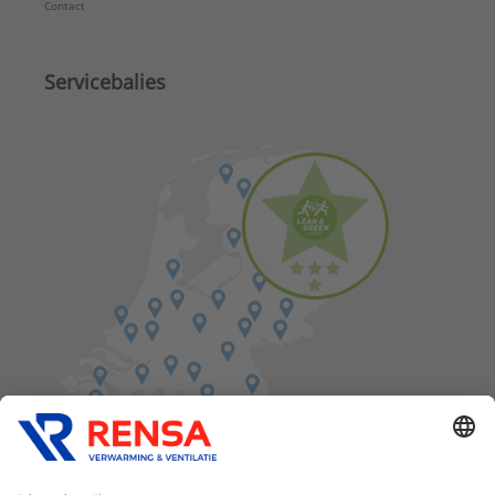
Contact
Servicebalies
Vind een balie in de buurt