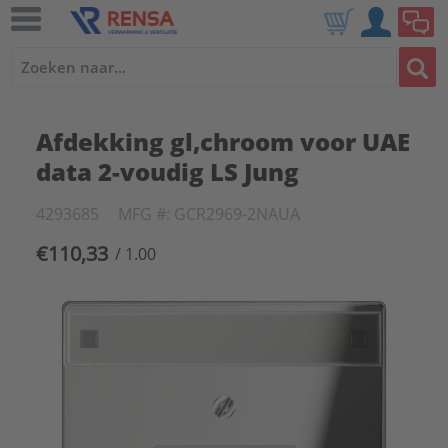
Afdekking gl,chroom voor UAE
data 2-voudig LS Jung
4293685
MFG #: GCR2969-2NAUA
€110,33
/ 1.00