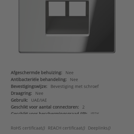
Afgeschermde behuizing:
Nee
Antibacteriële behandeling:
Nee
Bevestigingswijze:
Bevestiging met schroef
Draagring:
Nee
Gebruik:
UAE/IAE
Geschikt voor aantal connectoren:
2
Geschikt voor beschermingsgraad (IP):
IP2X
Halogeenvrij:
Ja
Incl. connectoren:
Nee
RoHS certificaat
()
REACH certificaat
()
Deeplinks
()