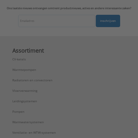
Ons laatste nieuws ontvangen omtrent productnieuws, acties en andere interessante zaken?
Inschrijven
Assortiment
CV-ketels
Warmtepompen
Radiatoren en convectoren
Vloerverwarming
Leidingsystemen
Pompen
Warmwatersystemen
Ventilatie- en WTW-systemen