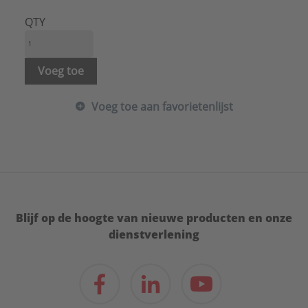
Hoogte:
70 mm
Kleur:
Wit
QTY
Materiaal:
Kunststof
Materiaalkwaliteit:
Duroplast
Merk:
Jung
Voeg toe
Met indicatieveld:
Nee
Met verwisselbare lens/symbool:
Nee
Voeg toe aan favorietenlijst
Model:
Centraalplaat
Opdruk/indicatie:
Geen
Oppervlaktebescherming:
Gelakt
RAL-nummer (vergelijkbaar):
9016
Uitvoering oppervlakte:
Mat
Type:
LS1521FKIWWMPL-1
Serie:
LS range
Blijf op de hoogte van nieuwe producten en onze
dienstverlening