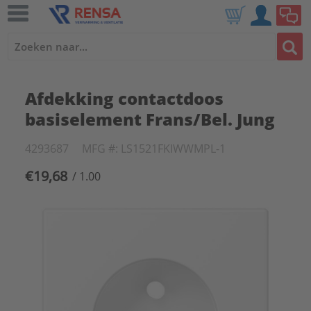
Afdekking contactdoos
basiselement Frans/Bel. Jung
4293687
MFG #: LS1521FKIWWMPL-1
€19,68
/ 1.00