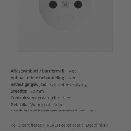
Aftastsymbool / barrièrevrij:
Nee
Antibacteriële behandeling:
Nee
Bevestigingswijze:
Schroefbevestiging
Breedte:
70 mm
Controlevenster/verlicht:
Nee
Gebruik:
Wandcontactdoos
Geschikt voor beschermingsgraad (IP):
IP2X
Geschikt voor bussysteem-toetsaansluiting:
Nee
Halogeenvrij:
Ja
RoHS certificaat
()
REACH certificaat
()
Deeplinks
()