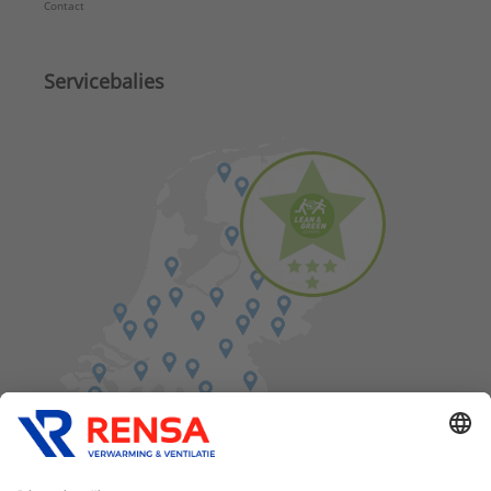
Contact
Servicebalies
Vind een balie in de buurt