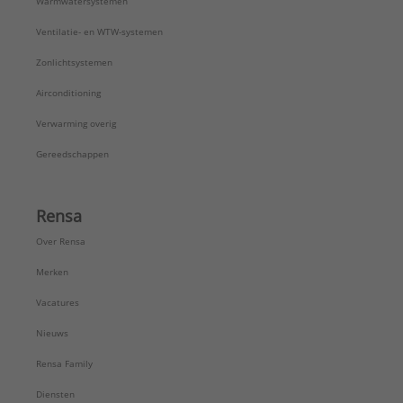
Warmwatersystemen
Ventilatie- en WTW-systemen
Zonlichtsystemen
Airconditioning
Verwarming overig
Gereedschappen
Rensa
Over Rensa
Merken
Vacatures
Nieuws
Rensa Family
Diensten