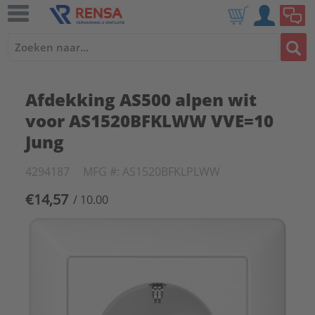
Afdekking AS500 alpen wit
voor AS1520BFKLWW VVE=10
Jung
4294187
MFG #: AS1520BFKLPLWW
€14,57
/ 10.00