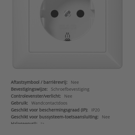
Aftastsymbool / barrièrevrij:
Nee
Bevestigingswijze:
Schroefbevestiging
Controlevenster/verlicht:
Nee
Gebruik:
Wandcontactdoos
Geschikt voor beschermingsgraad (IP):
IP20
Geschikt voor bussysteem-toetsaansluiting:
Nee
Halogeenvrij:
Ja
Kleur:
Wit