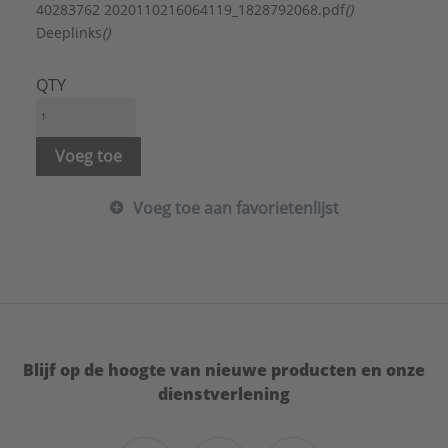
Materiaal:
Kunststof
40283762 2020110216064119_1828792068.pdf
()
Materiaalkwaliteit:
Duroplast
Deeplinks
()
Merk:
Jung
Met verwisselbare lens/symbool:
Nee
QTY
Model:
Centraalplaat
Opdruk/indicatie:
Zonder opdruk
Oppervlaktebescherming:
Overig
Voeg toe
RAL-nummer (vergelijkbaar):
9016
Uitvoering oppervlakte:
Glanzend
Voeg toe aan favorietenlijst
Type:
AS1520BFKLPLWW
Serie:
AS range
Blijf op de hoogte van nieuwe producten en onze
dienstverlening