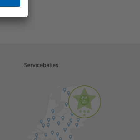
e zaken?
Servicebalies