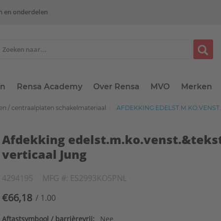
n en onderdelen
en
Rensa Academy
Over Rensa
MVO
Merken
n / centraalplaten schakelmateriaal
AFDEKKING EDELST.M.KO.VENST.
Afdekking edelst.m.ko.venst.&teks
verticaal Jung
4294195
MFG #: ES2993KO5PNL
€66,18
/ 1.00
Aftastsymbool / barrièrevrij:
Nee