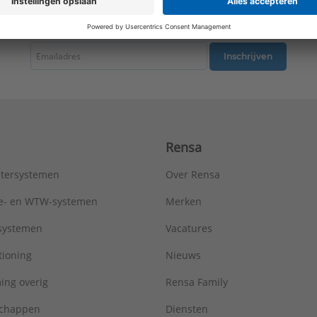
Type:
ES2993KO5PNL
tste nieuws ontvangen omtrent productnieuws, acties en andere interessant
Serie:
LS range
Inschrijven
Rensa
tersystemen
Over Rensa
tie- en WTW-systemen
Merken
tsystemen
Vacatures
tioning
Nieuws
ing overig
Rensa Family
chappen
Diensten