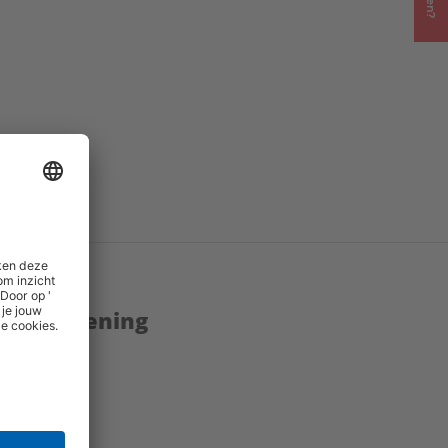
eplinks
()
enstverlening