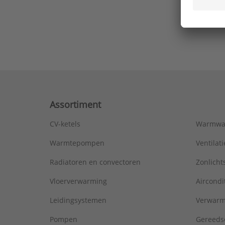
Ons laa
Assortiment
CV-ketels
Warmwa
Warmtepompen
Ventila
Radiatoren en convectoren
Zonlich
Vloerverwarming
Aircondi
Leidingsystemen
Verwarm
Pompen
Gereeds