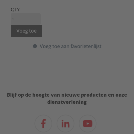
Hoogte:
70 mm
Kleur:
Messing
QTY
Materiaal:
Metaal
Materiaalkwaliteit:
Overig
Merk:
Jung
Voeg toe
Met indicatieveld:
Nee
Met verwisselbare lens/symbool:
Nee
Voeg toe aan favorietenlijst
Model:
Draaiknop
Opdruk/indicatie:
Geen
Oppervlaktebescherming:
Geborsteld
RAL-nummer (vergelijkbaar):
8014
Uitvoering oppervlakte:
Mat
Type:
ME1941AT
Serie:
LS range
Blijf op de hoogte van nieuwe producten en onze
dienstverlening