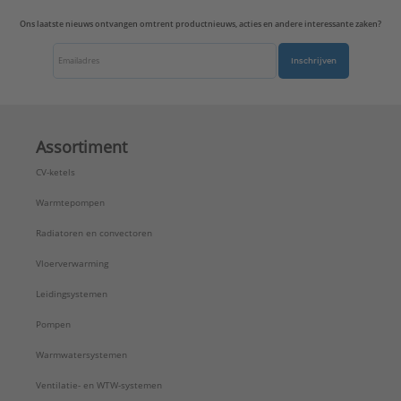
Ons laatste nieuws ontvangen omtrent productnieuws, acties en andere interessante zaken?
Inschrijven
Assortiment
CV-ketels
Warmtepompen
Radiatoren en convectoren
Vloerverwarming
Leidingsystemen
Pompen
Warmwatersystemen
Ventilatie- en WTW-systemen