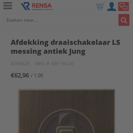
Afdekking draaischakelaar LS
messing antiek Jung
4294828
MFG #: ME1941AT
€62,96
/ 1.00