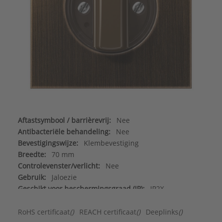
Aftastsymbool / barrièrevrij:
Nee
Antibacteriële behandeling:
Nee
Bevestigingswijze:
Klembevestiging
Breedte:
70 mm
Controlevenster/verlicht:
Nee
Gebruik:
Jaloezie
Geschikt voor beschermingsgraad (IP):
IP2X
Geschikt voor bussysteem-toetsaansluiting:
Nee
Halogeenvrij:
Ja
RoHS certificaat
()
REACH certificaat
()
Deeplinks
()