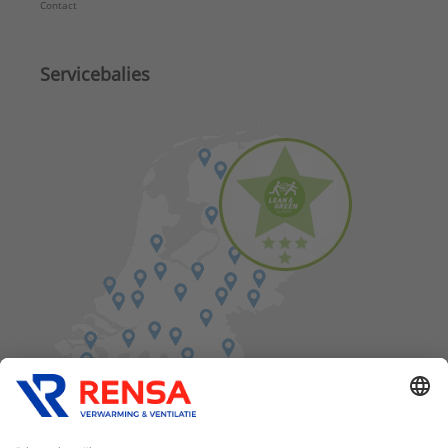
Contact
Servicebalies
Vind een balie in de buurt