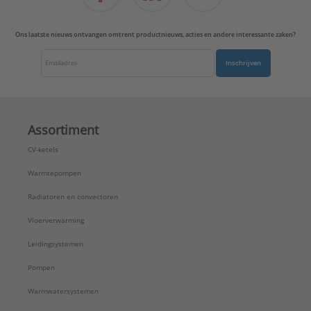
Uitvoering oppervlakte:
Mat
Uitvoerrichting:
Recht
Ons laatste nieuws ontvangen omtrent productnieuws, acties en andere interessante zaken?
Type:
AL1969-2AT
Serie:
LS range
Inschrijven
Assortiment
CV-ketels
Warmtepompen
Radiatoren en convectoren
Vloerverwarming
Leidingsystemen
Pompen
Warmwatersystemen