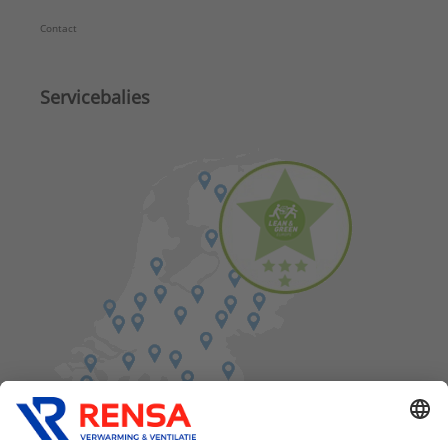
Contact
Servicebalies
Vind een balie in de buurt