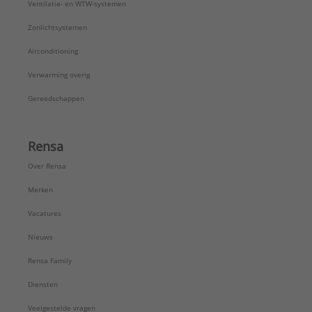
Ventilatie- en WTW-systemen
Zonlichtsystemen
Airconditioning
Verwarming overig
Gereedschappen
Rensa
Over Rensa
Merken
Vacatures
Nieuws
Rensa Family
Diensten
Veelgestelde vragen