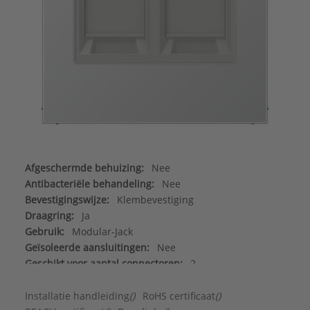
Afgeschermde behuizing:
Nee
Antibacteriële behandeling:
Nee
Bevestigingswijze:
Klembevestiging
Draagring:
Ja
Gebruik:
Modular-Jack
Geïsoleerde aansluitingen:
Nee
Geschikt voor aantal connectoren:
2
Geschikt voor beschermingsgraad (IP):
IP2X
Halogeenvrij:
Ja
Installatie handleiding
()
RoHS certificaat
()