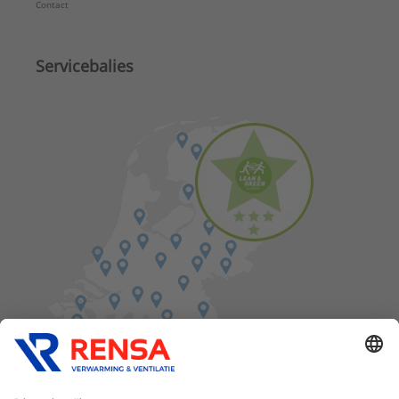
Contact
Servicebalies
Vind een balie in de buurt