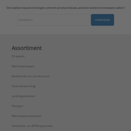
Uitvoerrichting:
Recht
Ons laatste nieuws ontvangen omtrent productnieuws, acties en andere interessante zaken?
Type:
AL2962-2AN
Serie:
LS range
Inschrijven
Assortiment
CV-ketels
Warmtepompen
Radiatoren en convectoren
Vloerverwarming
Leidingsystemen
Pompen
Warmwatersystemen
Ventilatie- en WTW-systemen