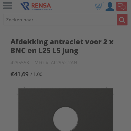
Afdekking antraciet voor 2 x
BNC en L2S LS Jung
4295553
MFG #: AL2962-2AN
€41,69
/ 1.00