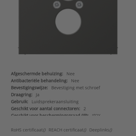
Afgeschermde behuizing:
Nee
Antibacteriële behandeling:
Nee
Bevestigingswijze:
Bevestiging met schroef
Draagring:
Ja
Gebruik:
Luidsprekeraansluiting
Geschikt voor aantal connectoren:
2
Geschikt voor beschermingsgraad (IP):
IP2X
Halogeenvrij:
Ja
Incl. connectoren:
Nee
RoHS certificaat
()
REACH certificaat
()
Deeplinks
()