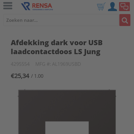
Afdekking dark voor USB
laadcontactdoos LS Jung
4295554
MFG #: AL1969USBD
€25,34
/ 1.00