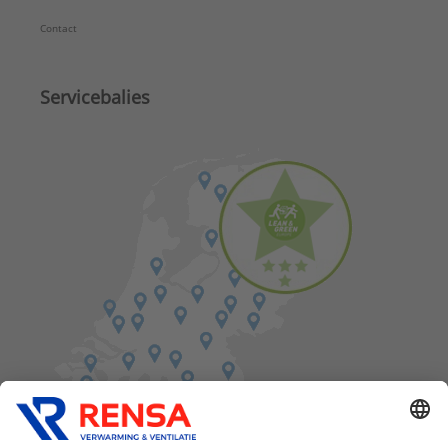
Contact
Servicebalies
Vind een balie in de buurt