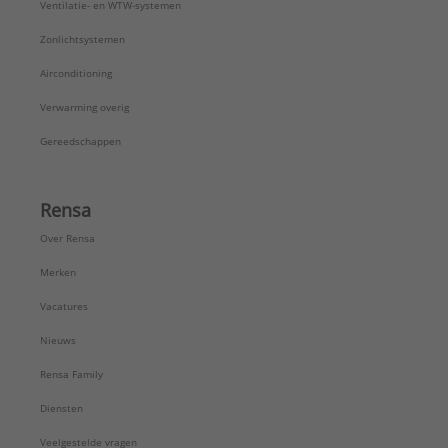
Ventilatie- en WTW-systemen
Zonlichtsystemen
Airconditioning
Verwarming overig
Gereedschappen
Rensa
Over Rensa
Merken
Vacatures
Nieuws
Rensa Family
Diensten
Veelgestelde vragen