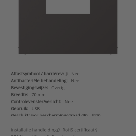
Aftastsymbool / barrièrevrij:
Nee
Antibacteriële behandeling:
Nee
Bevestigingswijze:
Overig
Breedte:
70 mm
Controlevenster/verlicht:
Nee
Gebruik:
USB
Geschikt voor beschermingsgraad (IP):
IP20
Geschikt voor bussysteem-toetsaansluiting:
Nee
Halogeenvrij:
Ja
Installatie handleiding
()
RoHS certificaat
()