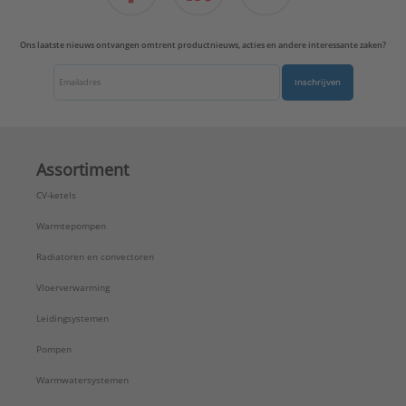
Ons laatste nieuws ontvangen omtrent productnieuws, acties en andere interessante zaken?
Inschrijven
Assortiment
CV-ketels
Warmtepompen
Radiatoren en convectoren
Vloerverwarming
Leidingsystemen
Pompen
Warmwatersystemen