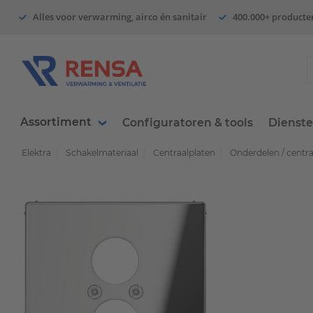
Alles voor verwarming, airco én sanitair
400.000+ producte
Assortiment
Configuratoren & tools
Dienst
Elektra
Schakelmateriaal
Centraalplaten
Onderdelen / centr