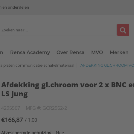
n en onderdelen
en
Rensa Academy
Over Rensa
MVO
Merken
aalplaten communicatie-schakelmateriaal
AFDEKKING GL.CHROOM VOOR
Afdekking gl.chroom voor 2 x BNC e
LS Jung
4295567
MFG #: GCR2962-2
€166,87
/ 1.00
Afgeschermde behuizing:
Nee