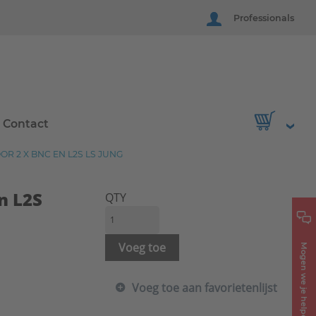
Professionals
Contact
 2 X BNC EN L2S LS JUNG
n L2S
QTY
Voeg toe
Mogen we je helpen?
Voeg toe aan favorietenlijst