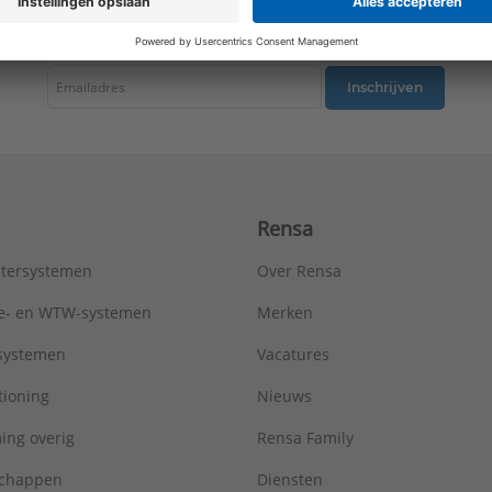
Opdrukveld:
Zonder label
tste nieuws ontvangen omtrent productnieuws, acties en andere interessant
Oppervlaktebescherming:
Gelakt
Samenstelling:
Overig
Schakelmateriaalbreedte:
70 mm
Inschrijven
Schakelmateriaalhoogte:
70 mm
Slagvastheid:
IK00
Transparant:
Nee
Uitvoering oppervlakte:
Glanzend
Uitvoerrichting:
Recht
Rensa
Type:
GCR2962-2
Serie:
LS range
tersystemen
Over Rensa
tie- en WTW-systemen
Merken
tsystemen
Vacatures
tioning
Nieuws
ing overig
Rensa Family
chappen
Diensten