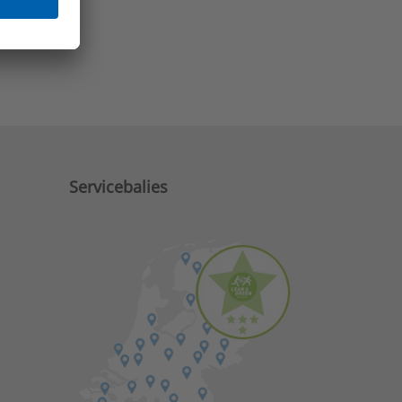
e zaken?
Servicebalies