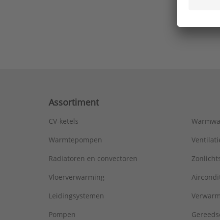
Ons laa
Assortiment
CV-ketels
Warmwa
Warmtepompen
Ventila
Radiatoren en convectoren
Zonlich
Vloerverwarming
Aircondi
Leidingsystemen
Verwarm
Pompen
Gereeds