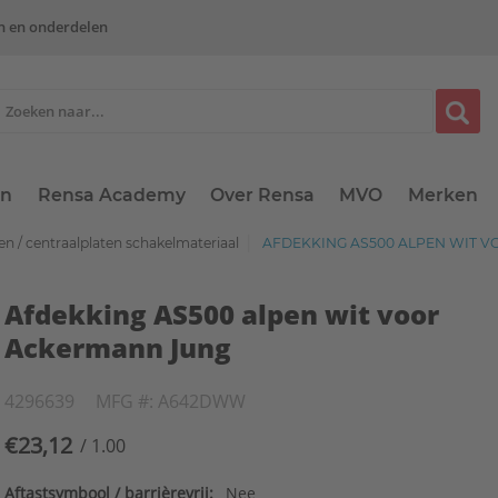
n en onderdelen
en
Rensa Academy
Over Rensa
MVO
Merken
n / centraalplaten schakelmateriaal
AFDEKKING AS500 ALPEN WIT 
Afdekking AS500 alpen wit voor
Ackermann Jung
4296639
MFG #: A642DWW
€23,12
/ 1.00
Aftastsymbool / barrièrevrij:
Nee