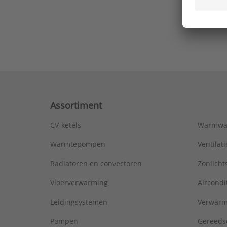
Ons laa
Assortiment
CV-ketels
Warmwa
Warmtepompen
Ventila
Radiatoren en convectoren
Zonlich
Vloerverwarming
Aircondi
Leidingsystemen
Verwarm
Pompen
Gereeds