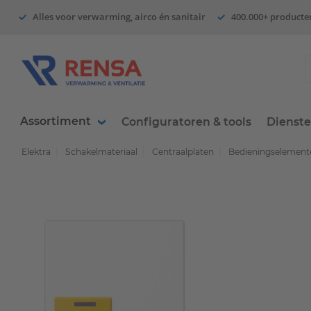
Alles voor verwarming, airco én sanitair
400.000+ producte
Assortiment
Configuratoren & tools
Dienst
Elektra
Schakelmateriaal
Centraalplaten
Bedieningselemente