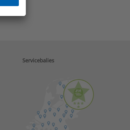
e zaken?
Servicebalies