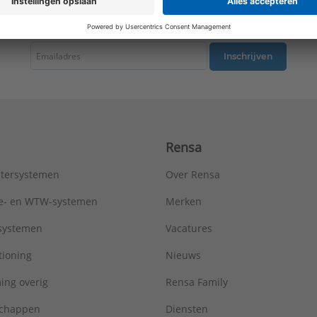
RAL-nummer (vergelijkbaar):
9016
tste nieuws ontvangen omtrent productnieuws, acties en andere interessant
Slagvastheid:
IK00
Uitvoering oppervlakte:
Glanzend
Type:
A642DWW
Inschrijven
Serie:
AS/A range
Rensa
tersystemen
Over Rensa
tie- en WTW-systemen
Merken
tsystemen
Vacatures
tioning
Nieuws
ing overig
Rensa Family
chappen
Diensten