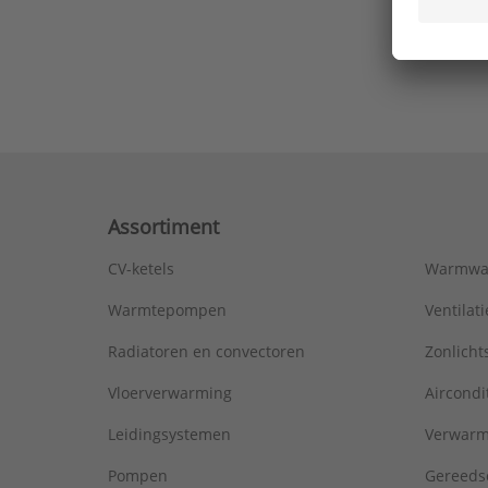
Ons laa
Assortiment
CV-ketels
Warmwa
Warmtepompen
Ventila
Radiatoren en convectoren
Zonlich
Vloerverwarming
Aircondi
Leidingsystemen
Verwarm
Pompen
Gereeds