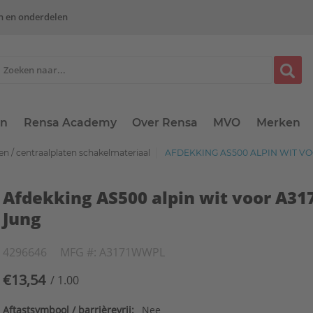
n en onderdelen
en
Rensa Academy
Over Rensa
MVO
Merken
n / centraalplaten schakelmateriaal
AFDEKKING AS500 ALPIN WIT V
Afdekking AS500 alpin wit voor A
Jung
4296646
MFG #: A3171WWPL
€13,54
/ 1.00
Aftastsymbool / barrièrevrij:
Nee