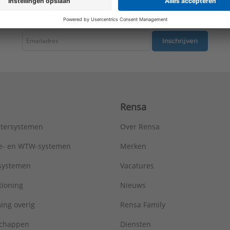
tste nieuws ontvangen omtrent productnieuws, acties en andere interessant
Inschrijven
Rensa
tersystemen
Over Rensa
tie- en WTW-systemen
Merken
tsystemen
Vacatures
tioning
Nieuws
ing overig
Rensa Family
chappen
Diensten