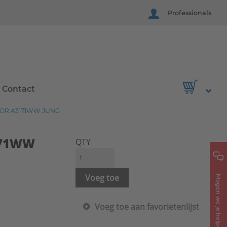
Professionals
Contact
OOR A3171WW JUNG
3171WW
QTY
Voeg toe
Mogen we je helpen?
Voeg toe aan favorietenlijst