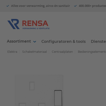
Alles voor verwarming, airco én sanitair
400.000+ producte
Assortiment
Configuratoren & tools
Dienst
Elektra
Schakelmateriaal
Centraalplaten
Bedieningselemente