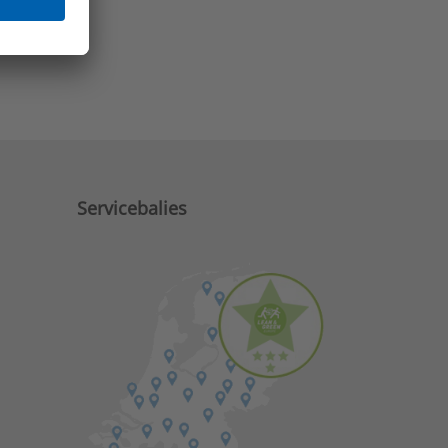
e zaken?
Servicebalies