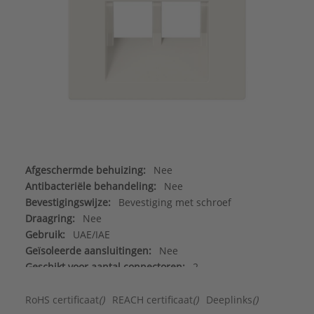
Afgeschermde behuizing:
Nee
Antibacteriële behandeling:
Nee
Bevestigingswijze:
Bevestiging met schroef
Draagring:
Nee
Gebruik:
UAE/IAE
Geïsoleerde aansluitingen:
Nee
Geschikt voor aantal connectoren:
2
Geschikt voor beschermingsgraad (IP):
IP2X
Halogeenvrij:
Ja
RoHS certificaat
()
REACH certificaat
()
Deeplinks
()