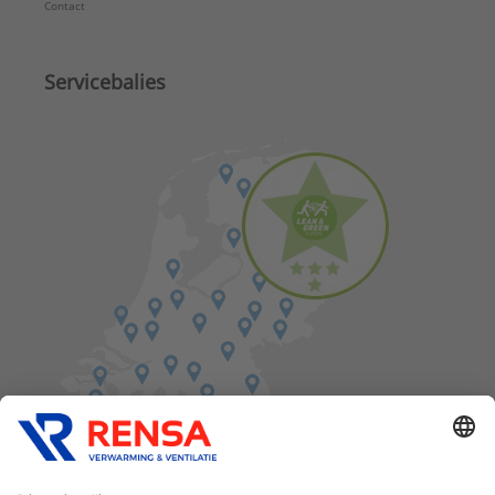
Contact
Servicebalies
Vind een balie in de buurt