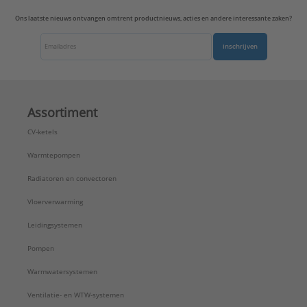
Uitvoering oppervlakte:
Glanzend
Ons laatste nieuws ontvangen omtrent productnieuws, acties en andere interessante zaken?
Uitvoerrichting:
Recht
Type:
A569-2BFPLUA
Inschrijven
Serie:
AS range
Assortiment
CV-ketels
Warmtepompen
Radiatoren en convectoren
Vloerverwarming
Leidingsystemen
Pompen
Warmwatersystemen
Ventilatie- en WTW-systemen