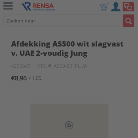
Afdekking AS500 wit slagvast
v. UAE 2-voudig Jung
4296649
MFG #: A569-2BFPLUA
€8,96
/ 1.00